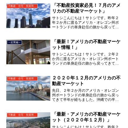
「不動産投資家必見！７月のアメ
不動産・住宅・投資用不動産（日本・アメリカ)
リカの不動産マーケット」
サトシこんにちは！サトシです。昨年２
年２か月に渡るアメリカ・オレゴン州ポ
ートランドの単身赴任の旅から戻ってき
て、５月から単身赴任で沖縄に出向して
住んでいましたが、２０２１年３月５日
で２３年間のサラリーマン人生を卒業
「最新！アメリカの不動産マーケ
～起業編～
し、東京品川区南大井で不動...
ット情報！」
サトシこんにちは！サトシです。２年２
か月に渡るアメリカ・オレゴン州ポート
ランドの単身赴任の旅から戻ってきて、
単身赴任で沖縄で住んでいましたが、２
０２１年３月５日で２３年間のサラリー
マン人生を卒業し、東京都品川区南大井
２０２０年１２月のアメリカの不
不動産・住宅・投資用不動産（日本・アメリカ)
で不動産を主に取り扱う「...
動産マーケット
先日、２年２か月のアメリカ・オレゴン
州ポートランドの単身赴任の旅から戻っ
てきて半年が経ちました。沖縄での半年
間の単身赴任生活を経て、また新しい生
活が始まりそうです！今回は１２月のア
メリカの不動産マーケット情報です。
「最新・アメリカの不動産マーケ
不動産・住宅・投資用不動産（日本・アメリカ)
ット（２０２０年１２月）」
サトシこんにちは！サトシです。昨年２