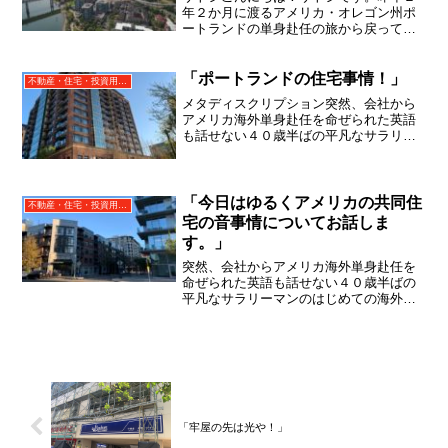
年２か月に渡るアメリカ・オレゴン州ポ
ートランドの単身赴任の旅から戻ってき
て、５月から単身赴任で沖縄に住んでい
ましたが、２０２１年３月５日で退職
し、東京で起業することになりまし
「ポートランドの住宅事情！」
不動産・住宅・投資用不動産（日本・アメリカ)
た。 いつも応援ありがとう...
メタディスクリプション突然、会社から
アメリカ海外単身赴任を命ぜられた英語
も話せない４０歳半ばの平凡なサラリー
マンのはじめての海外生活を書かせてい
ただきます。今回はポートランドの住宅
事情について書かせていただきます。
「今日はゆるくアメリカの共同住
不動産・住宅・投資用不動産（日本・アメリカ)
宅の音事情についてお話しま
す。」
突然、会社からアメリカ海外単身赴任を
命ぜられた英語も話せない４０歳半ばの
平凡なサラリーマンのはじめての海外生
活を書かせていただきます。今回はアメ
リカの共同住宅の生活音の聞こえ方の話
をします。
「牢屋の先は光や！」