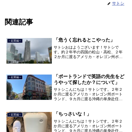
サトシ
関連記事
「危うく忘れるとこやった」
～起業編～
サトシおはようございます！サトシで
す。約２年半の四国の松山・高松、２年
２か月に渡るアメリカ・オレゴン州ポー
トランド、９カ月の沖縄の単身赴任の旅
を終えて、２０２１年３月５日に２３年
間のサラリーマン人生に終止符を打っ
て、２０２１年３月９日より東...
「ポートランドで英語の先生をど
～起業編～
うやって探したか？について」
サトシこんにちは！サトシです。２年２
か月に渡るアメリカ・オレゴン州ポート
ランド、９カ月に渡る沖縄の単身赴任の
旅を終えて、２０２１年３月５日に２３
年間のサラリーマン人生に終止符を打ち
ました。２０２１年３月９日より東京都
「ちっさいな！」
～起業編～
品川区南大井で不動産を主...
サトシこんにちは！サトシです。２年２
か月に渡るアメリカ・オレゴン州ポート
ランド、９カ月に渡る沖縄の単身赴任の