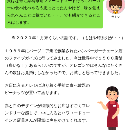
実はな最近結構毎週ファーストフード行ってバーガ
ーの食べ比べやろう思っとったんやけど、味を覚え
られへんことに気づいた・・。でも紹介できるとこ
サトシ
ろはします。
※２０２０年１月末くらいの話です。（もはや時系列が・・）
１９８６年にバージニア州で創業されたハンバーガーチェーン店
のファイブガイズに行ってみました。今は世界中で１５００店舗
（多いな！）あるらしいのですが、オレゴンではそんなにたくさ
んの数はお見掛けしなかったので、お試しと思って行きました。
お店に入るとレジに辿り着く手前に食べ放題の
ピーナッツが置いてあります。
赤と白のデザインが特徴的なお店はすごくフレ
ンドリーな感じで、中に入るとハワユードゥー
インと店員さんが陽気に声をかけてくれます。