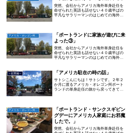
ました！
突然、会社からアメリカ海外単身赴任を
命ぜられた英語も話せない４０歳半ばの
平凡なサラリーマンのはじめての海外生
活を書かせていただきます。お役に立つ
情報やおもしろいなぁと思ってることを
書けたらうれしいです。
「ポートランドに家族が遊びに来
アメリカ・オレゴン州ポートランド編
よった③」
突然、会社からアメリカ海外単身赴任を
命ぜられた英語も話せない４０歳半ばの
平凡なサラリーマンのはじめての海外生
活を書かせていただきます。お役に立つ
情報やおもしろいなぁと思ってることを
書けたらうれしいです。
「アメリカ駐在の時の話」
～起業編～
サトシこんにちは！サトシです。２年２
か月に渡るアメリカ・オレゴン州ポート
ランドの単身赴任の旅から戻ってきて、
単身赴任で沖縄に住んでいましたが、２
０２１年３月５日で２３年間のサラリー
マン人生を卒業し、東京都品川区南大井
で不動産を主に取り扱う「...
「ポートランド・サンクスギビン
アメリカ・オレゴン州ポートランド編
グデーにアメリカ人家庭にお邪魔
したで。」
突然、会社からアメリカ海外単身赴任を