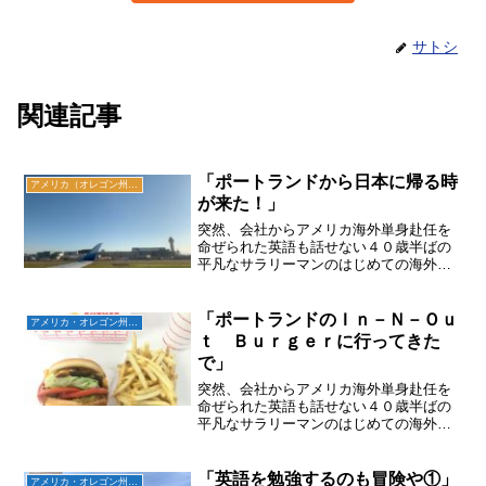
サトシ
関連記事
「ポートランドから日本に帰る時
アメリカ（オレゴン州ポートランド、その他）旅
が来た！」
突然、会社からアメリカ海外単身赴任を
命ぜられた英語も話せない４０歳半ばの
平凡なサラリーマンのはじめての海外生
活を書かせていただきます。今回は約２
年間を過ごしたオレゴン州ポートランド
からの帰国時の空港でのお話です。
「ポートランドのＩｎ－Ｎ－Ｏｕ
アメリカ・オレゴン州ポートランド編
ｔ Ｂｕｒｇｅｒに行ってきた
で」
突然、会社からアメリカ海外単身赴任を
命ぜられた英語も話せない４０歳半ばの
平凡なサラリーマンのはじめての海外生
活を書かせていただきます。今回はアメ
リカで大人気のインアンドアウトバーガ
ーがオレゴンにも出来たので、行ってみ
「英語を勉強するのも冒険や①」
アメリカ・オレゴン州ポートランド編