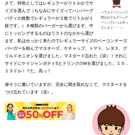
さて、特色としてはレギュラーかリトルかでサ
イズを選んで（ちなみにサイズってハンバーグ
ハワユドーインって
聞かれてもグーッグ
パティの枚数でレギュラーが２枚でリトルが１
ーッっていっも言っ
枚です。）８種類のバーガーから選びます。中
てしまう・・・。
にトッピングするものはリストのなかから選び
ます。私はせっかく来たのでレギュラーサイズのベーコンチーズ
バーガーを頼んでマヨネーズ、ケチャップ、トマト、レタス、グ
リルドオニオンを選びました。マスタード忘れた（涙）！それに
サイドにケイジャンポテトSとドリンクのMを選びました。１５．
１３ドル！？た、高っ！
偉そうに書いていますが、完全に聞き取れなくて、マスタードを
つけ忘れています（涙）。