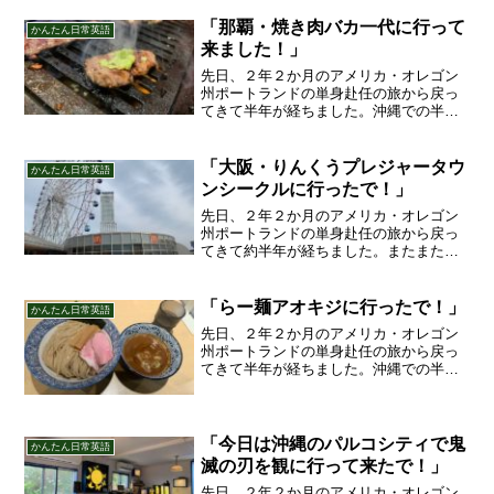
「那覇・焼き肉バカ一代に行って
かんたん日常英語
来ました！」
先日、２年２か月のアメリカ・オレゴン
州ポートランドの単身赴任の旅から戻っ
てきて半年が経ちました。沖縄での半年
間の単身赴任生活を経て、また新しい生
活が始まりそうです！今日は焼き肉バカ
一代さんに行った話です！
「大阪・りんくうプレジャータウ
かんたん日常英語
ンシークルに行ったで！」
先日、２年２か月のアメリカ・オレゴン
州ポートランドの単身赴任の旅から戻っ
てきて約半年が経ちました。またまた単
身赴任の生活が沖縄で始まりました！今
日はりんくうプレジャータウンシークル
で兄ちゃんと会った話です。
「らー麺アオキジに行ったで！」
かんたん日常英語
先日、２年２か月のアメリカ・オレゴン
州ポートランドの単身赴任の旅から戻っ
てきて半年が経ちました。沖縄での半年
間の単身赴任生活を経て、また新しい生
活が始まりそうです！今日は「らー麺ア
オキジ」さんに行ったきたで！
「今日は沖縄のパルコシティで鬼
かんたん日常英語
滅の刃を観に行って来たで！」
先日、２年２か月のアメリカ・オレゴン