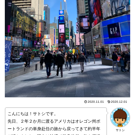
2020.11.01
2020.12.01
こんにちは！サトシです。
先日、２年２か月に渡るアメリカはオレゴン州ポ
ートランドの単身赴任の旅から戻ってきて約半年
サトシ