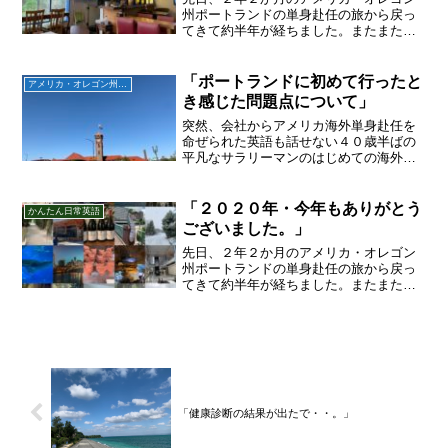
州ポートランドの単身赴任の旅から戻っ
てきて約半年が経ちました。またまた単
身赴任の生活が沖縄で始まりました！今
回は映画「鬼滅の刃」を観に行った話で
す。
「ポートランドに初めて行ったと
アメリカ・オレゴン州ポートランド編
き感じた問題点について」
突然、会社からアメリカ海外単身赴任を
命ぜられた英語も話せない４０歳半ばの
平凡なサラリーマンのはじめての海外生
活を書かせていただきます。今回はポー
トランでホームレスの方々の多さに驚い
た話です。
「２０２０年・今年もありがとう
かんたん日常英語
ございました。」
先日、２年２か月のアメリカ・オレゴン
州ポートランドの単身赴任の旅から戻っ
てきて約半年が経ちました。またまた単
身赴任の生活が沖縄で始まりました！早
いもので今年２０２０年も年末を迎えま
したね。
「健康診断の結果が出たで・・。」