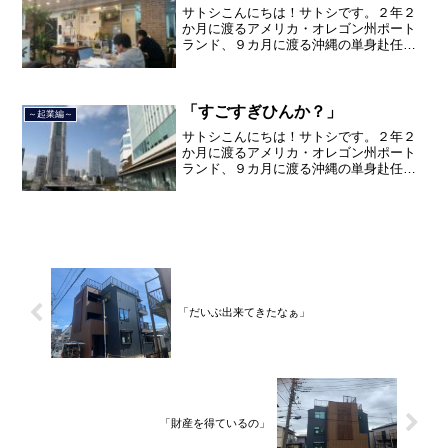
サトシこんにちは！サトシです。２年２
か月に渡るアメリカ・オレゴン州ポート
ランド、９カ月に渡る沖縄の単身赴任の
旅を終えて、２０２１年３月５日に２３
年間のサラリーマン人生に終止符を打ち
ました。２０２１年３月９日より東京都
品川区南大井で不動産を主...
「すごすぎひんか？」
～起業編～
サトシこんにちは！サトシです。２年２
か月に渡るアメリカ・オレゴン州ポート
ランド、９カ月に渡る沖縄の単身赴任の
旅を終えて、２０２１年３月５日に２３
年間のサラリーマン人生に終止符を打ち
ました。２０２１年３月９日より東京都
品川区南大井で不動産を主...
「だいぶ出来てきたなぁ」
「財産を得ているの」