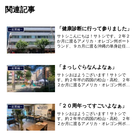
関連記事
「健康診断に行って参りました」
～起業編～
サトシこんにちは！サトシです。２年２
か月に渡るアメリカ・オレゴン州ポート
ランド、９カ月に渡る沖縄の単身赴任の
旅を終えて、２０２１年３月５日に２３
年間のサラリーマン人生に終止符を打ち
ました。２０２１年３月９日より東京都
品川区南大井で不動産を主...
「まっしぐらなんよなぁ」
～起業編～
サトシおはようございます！サトシで
す。約２年半の四国の松山・高松、２年
２か月に渡るアメリカ・オレゴン州ポー
トランド、９カ月の沖縄の単身赴任の旅
を終えて、２０２１年３月５日に２３年
間のサラリーマン人生に終止符を打っ
て、２０２１年３月９日より東...
「２０周年ってすごいよなぁ」
～起業編～
サトシおはようございます！サトシで
す。約２年半の四国の松山・高松、２年
２か月に渡るアメリカ・オレゴン州ポー
トランド、９カ月の沖縄の単身赴任の旅
を終えて、２０２１年３月５日に２３年
間のサラリーマン人生に終止符を打ちま