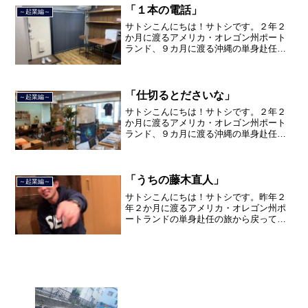
した。２０２１年３月９日よ...
「１本の電話」
～起業編～
サトシこんにちは！サトシです。２年２
か月に渡るアメリカ・オレゴン州ポート
ランド、９カ月に渡る沖縄の単身赴任の
旅を終えて、２０２１年３月５日に２３
年間のサラリーマン人生に終止符を打ち
ました。２０２１年３月９日より東京都
品川区南大井で不動産を主...
「仕切るとださいな」
～起業編～
サトシこんにちは！サトシです。２年２
か月に渡るアメリカ・オレゴン州ポート
ランド、９カ月に渡る沖縄の単身赴任の
旅を終えて、２０２１年３月５日に２３
年間のサラリーマン人生に終止符を打ち
ました。２０２１年３月９日より東京都
品川区南大井で不動産を主...
「うちの藤木直人」
～起業編～
サトシこんにちは！サトシです。昨年２
年２か月に渡るアメリカ・オレゴン州ポ
ートランドの単身赴任の旅から戻ってき
て、５月から単身赴任で沖縄に出向して
住んでいましたが、２０２１年３月５日
で２３年間のサラリーマン人生を卒業
し、東京都品川区南大井で不...