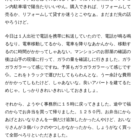
ン内駐車場で陽当たりいいやん。購入できれば、リフォームして
売るか、リフォームして貸すか迷うとこやなぁ。まだまだ先の話
やろうけど。
今日は１人出社で電話を携帯に転送していたので、電話が鳴る鳴
るなり。電車移動してるから、電車を降りなあかんから、移動す
るのに時間がかかってしゃあない。マンションのお部屋の確認の
後は山手の現場に行って、ガラの量を確認しに行きました。ガラ
ガラガラーって感じですね。予算もガラガラガラーって感じです
💦。これをトラックで運びだしてもらわんとな。うー余計な費用
がかかってしもたけど、しゃあないな。良いアパートを建てるた
めじゃ。しっかりきれいきれいしておきましょ。
それから、ようやく事務所に１５時に戻ってきました。途中で福
のからでお弁当を買って帰りました。１２５０円。お弁当にから
あげとおいなりさんを一個だけ追加したかったんやけど、おいな
りさんが３個パックのやつしかなかったから、しょうがなく買っ
て全部ぺろりといただきました。