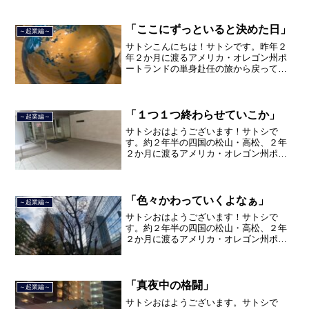
「ここにずっといると決めた日」
～起業編～
サトシこんにちは！サトシです。昨年２
年２か月に渡るアメリカ・オレゴン州ポ
ートランドの単身赴任の旅から戻ってき
て、５月から単身赴任で沖縄に出向して
住んでいましたが、２０２１年３月５日
で２３年間のサラリーマン人生を卒業
し、東京で不動産を主に取り...
「１つ１つ終わらせていこか」
～起業編～
サトシおはようございます！サトシで
す。約２年半の四国の松山・高松、２年
２か月に渡るアメリカ・オレゴン州ポー
トランド、９カ月の沖縄の単身赴任の旅
を終えて、２０２１年３月５日に２３年
間のサラリーマン人生に終止符を打ちま
した。２０２１年３月９日よ...
「色々かわっていくよなぁ」
～起業編～
サトシおはようございます！サトシで
す。約２年半の四国の松山・高松、２年
２か月に渡るアメリカ・オレゴン州ポー
トランド、９カ月の沖縄の単身赴任の旅
を終えて、２０２１年３月５日に２３年
間のサラリーマン人生に終止符を打っ
て、２０２１年３月９日より東...
「真夜中の格闘」
～起業編～
サトシおはようございます。サトシで