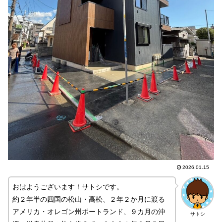
2026.01.15
おはようございます！サトシです。
約２年半の四国の松山・高松、２年２か月に渡る
アメリカ・オレゴン州ポートランド、９カ月の沖
サトシ