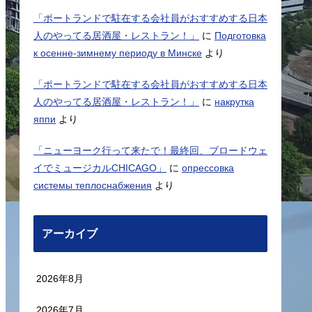
「ポートランドで駐在する会社員がおすすめする日本
人のやってる居酒屋・レストラン！」
に
Подготовка
к осенне-зимнему периоду в Минске
より
「ポートランドで駐在する会社員がおすすめする日本
人のやってる居酒屋・レストラン！」
に
накрутка
яппи
より
「ニューヨーク行って来たで！最終回、ブロードウェ
イでミュージカルCHICAGO」
に
опрессовка
системы теплоснабжения
より
アーカイブ
2026年8月
2026年7月