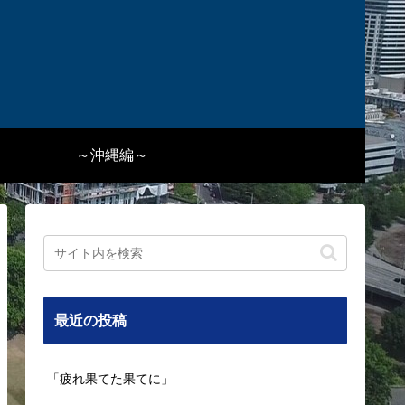
～沖縄編～
最近の投稿
「疲れ果てた果てに」