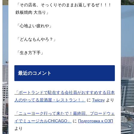
「その店名、そっくりそのままお返しするぜ！！！
鉄板焼肉 大当り」
「心地よい疲れや」
「どんなもんやろ？」
「生き方下手」
最近のコメント
「ポートランドで駐在する会社員がおすすめする日本
人のやってる居酒屋・レストラン！」
に
Twicsy
より
「ニューヨーク行って来たで！最終回、ブロードウェ
イでミュージカルCHICAGO」
に
Подготовка к ОЗП
より