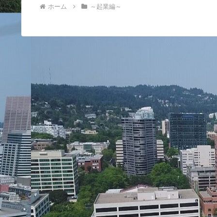
ホーム
～起業編～