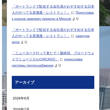
「ポートランドで駐在する会社員がおすすめする日本
人のやってる居酒屋・レストラン！」
に
Подготовка
к осенне-зимнему периоду в Минске
より
「ポートランドで駐在する会社員がおすすめする日本
人のやってる居酒屋・レストラン！」
に
накрутка
яппи
より
「ニューヨーク行って来たで！最終回、ブロードウェ
イでミュージカルCHICAGO」
に
опрессовка
системы теплоснабжения
より
アーカイブ
2026年8月
2026年7月