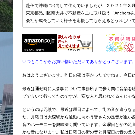
赴任で沖縄に出向して住んでいましたが、２０２１年３
東京都品川区南大井で不動産を主に取り扱う「Anchor
会社が成長していく様子を応援してもらえるとうれしい
いつもここからお買い物いただいてありがとうございます
おはようございます。昨日の夜は寒かったですねぇ。今日
最近は通勤時に大森駅について事務所まで歩く間に音楽を
プで歩いて行ってたのですが、変な人と思われてるんじゃ
というのは冗談で、最近は曜日によって、街の音が違うな
た。月曜日は大森駅から通勤に向かう皆さんの足音が重い
音のハーモニーを興味深く聞いています。金曜日とかの足
かな音になります。私は日曜日の街の音と月曜日の音の差