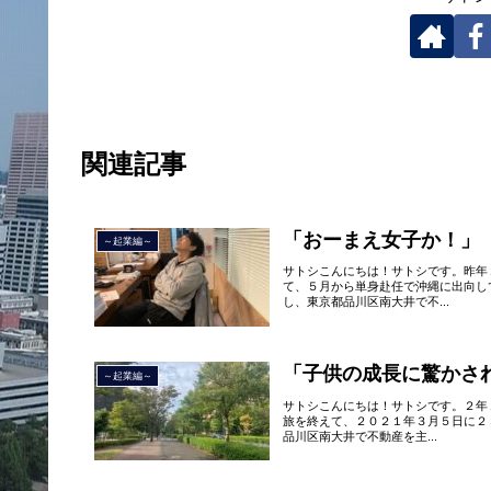
関連記事
「おーまえ女子か！」
～起業編～
サトシこんにちは！サトシです。昨年
て、５月から単身赴任で沖縄に出向し
し、東京都品川区南大井で不...
「子供の成長に驚かさ
～起業編～
サトシこんにちは！サトシです。２年
旅を終えて、２０２１年３月５日に２
品川区南大井で不動産を主...