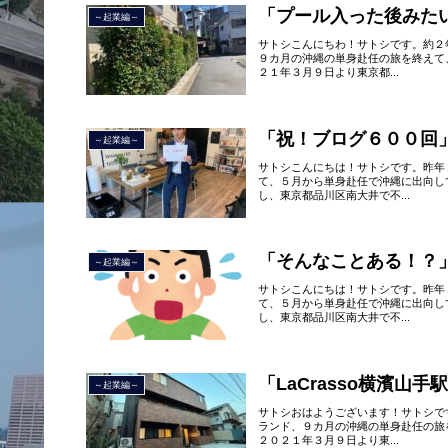
「プール入った後みた
～起業編～
サトシこんにちわ！サトシです。約２
９カ月の沖縄の単身赴任の旅を終えて
２１年３月９日より東京都...
「祝！ブログ６００回
～起業編～
サトシこんにちは！サトシです。昨年
て、５月から単身赴任で沖縄に出向し
し、東京都品川区南大井で不...
「そんなことある！？
～起業編～
サトシこんにちは！サトシです。昨年
て、５月から単身赴任で沖縄に出向し
し、東京都品川区南大井で不...
「LaCrasso横濱山手
～起業編～
サトシおはようございます！サトシで
ランド、９カ月の沖縄の単身赴任の旅
２０２１年３月９日より東...