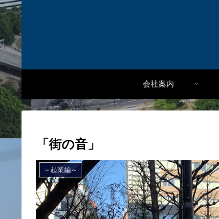
会社案内
「街の音」
～起業編～