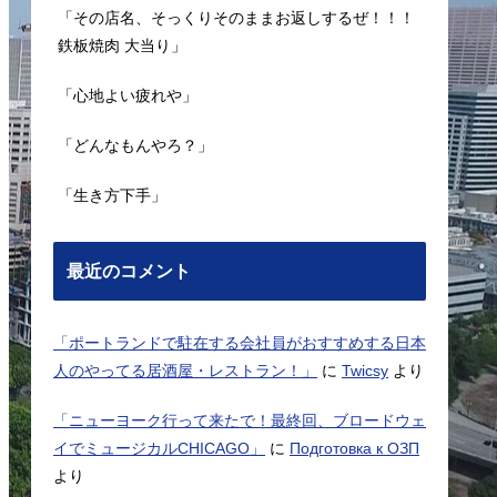
「その店名、そっくりそのままお返しするぜ！！！
鉄板焼肉 大当り」
「心地よい疲れや」
「どんなもんやろ？」
「生き方下手」
最近のコメント
「ポートランドで駐在する会社員がおすすめする日本
人のやってる居酒屋・レストラン！」
に
Twicsy
より
「ニューヨーク行って来たで！最終回、ブロードウェ
イでミュージカルCHICAGO」
に
Подготовка к ОЗП
より