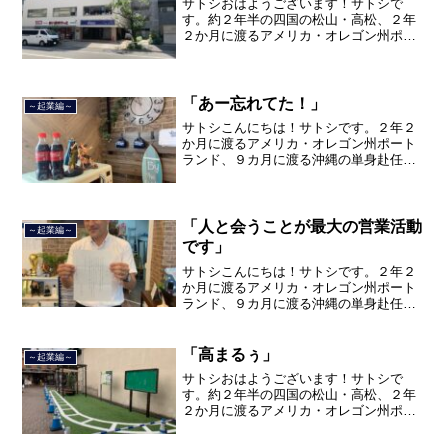
サトシおはようございます！サトシで
す。約２年半の四国の松山・高松、２年
２か月に渡るアメリカ・オレゴン州ポー
トランド、９カ月の沖縄の単身赴任の旅
を終えて、２０２１年３月５日に２３年
間のサラリーマン人生に終止符を打っ
て、２０２１年３月９日より東...
「あー忘れてた！」
～起業編～
サトシこんにちは！サトシです。２年２
か月に渡るアメリカ・オレゴン州ポート
ランド、９カ月に渡る沖縄の単身赴任の
旅を終えて、２０２１年３月５日に２３
年間のサラリーマン人生に終止符を打ち
ました。２０２１年３月９日より東京都
品川区南大井で不動産を主...
「人と会うことが最大の営業活動
～起業編～
です」
サトシこんにちは！サトシです。２年２
か月に渡るアメリカ・オレゴン州ポート
ランド、９カ月に渡る沖縄の単身赴任の
旅を終えて、２０２１年３月５日に２３
年間のサラリーマン人生に終止符を打ち
ました。２０２１年３月９日より東京都
「高まるぅ」
～起業編～
品川区南大井で不動産を主...
サトシおはようございます！サトシで
す。約２年半の四国の松山・高松、２年
２か月に渡るアメリカ・オレゴン州ポー
トランド、９カ月の沖縄の単身赴任の旅
を終えて、２０２１年３月５日に２３年