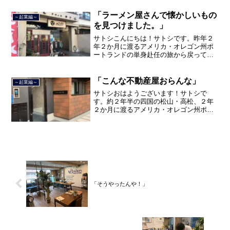
間のサラリーマン人生に終止符を打っ
て、２０２１年３月９日より東...
「ラーメン屋さんで懐かしいもの
～起業編～
を見つけました。」
サトシこんにちは！サトシです。昨年２
年２か月に渡るアメリカ・オレゴン州ポ
ートランドの単身赴任の旅から戻ってき
て、５月から単身赴任で沖縄に出向して
住んでいましたが、２０２１年３月５日
で２３年間のサラリーマン人生を卒業
「こんな不動産屋おらんな」
～起業編～
し、東京都品川区南大井で不...
サトシおはようございます！サトシで
す。約２年半の四国の松山・高松、２年
２か月に渡るアメリカ・オレゴン州ポー
トランド、９カ月の沖縄の単身赴任の旅
を終えて、２０２１年３月５日に２３年
間のサラリーマン人生に終止符を打っ
て、２０２１年３月９日より東...
「そうやったんや！」