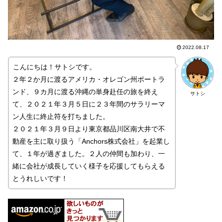
2022.08.17
こんにちは！サトシです。
２年２か月に渡るアメリカ・オレゴン州ポートラ
ンド、９カ月に渡る沖縄の単身赴任の旅を終え
サトシ
て、２０２１年３月５日に２３年間のサラリーマ
ン人生に終止符を打ちました。
２０２１年３月９日より東京都品川区南大井で不
動産を主に取り扱う「Anchors株式会社」を起業し
て、１年が過ぎました。２人の仲間も加わり、一
緒に会社が成長していく様子を応援してもらえる
とうれしいです！