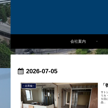
会社案内
2026-07-05
「
～起業編～
サト
リカ
５日
品...