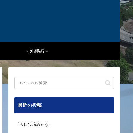
～沖縄編～
最近の投稿
「今日は涼めたな」