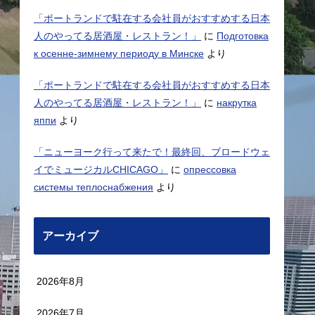
「ポートランドで駐在する会社員がおすすめする日本
人のやってる居酒屋・レストラン！」
に
Подготовка
к осенне-зимнему периоду в Минске
より
「ポートランドで駐在する会社員がおすすめする日本
人のやってる居酒屋・レストラン！」
に
накрутка
яппи
より
「ニューヨーク行って来たで！最終回、ブロードウェ
イでミュージカルCHICAGO」
に
опрессовка
системы теплоснабжения
より
アーカイブ
2026年8月
2026年7月