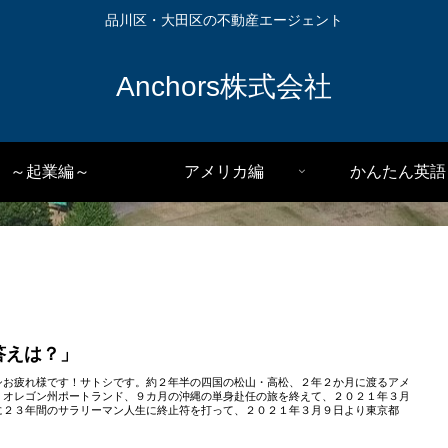
品川区・大田区の不動産エージェント
Anchors株式会社
～起業編～
アメリカ編
かんたん英語
答えは？」
シお疲れ様です！サトシです。約２年半の四国の松山・高松、２年２か月に渡るアメ
・オレゴン州ポートランド、９カ月の沖縄の単身赴任の旅を終えて、２０２１年３月
に２３年間のサラリーマン人生に終止符を打って、２０２１年３月９日より東京都