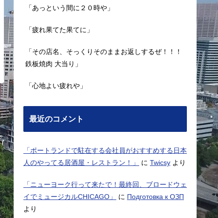
「あっという間に２０時や」
「疲れ果てた果てに」
「その店名、そっくりそのままお返しするぜ！！！
鉄板焼肉 大当り」
「心地よい疲れや」
最近のコメント
「ポートランドで駐在する会社員がおすすめする日本
人のやってる居酒屋・レストラン！」
に
Twicsy
より
「ニューヨーク行って来たで！最終回、ブロードウェ
イでミュージカルCHICAGO」
に
Подготовка к ОЗП
より