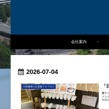
会社案内
2026-07-04
「
大前雅俊の正直飯テロブログ
魔サ
メシ
今日