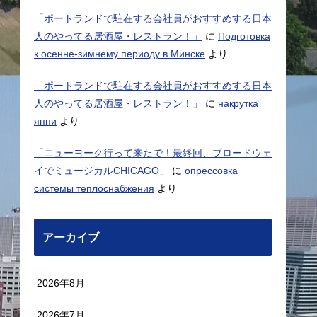
「ポートランドで駐在する会社員がおすすめする日本
人のやってる居酒屋・レストラン！」
に
Подготовка
к осенне-зимнему периоду в Минске
より
「ポートランドで駐在する会社員がおすすめする日本
人のやってる居酒屋・レストラン！」
に
накрутка
яппи
より
「ニューヨーク行って来たで！最終回、ブロードウェ
イでミュージカルCHICAGO」
に
опрессовка
системы теплоснабжения
より
アーカイブ
2026年8月
2026年7月