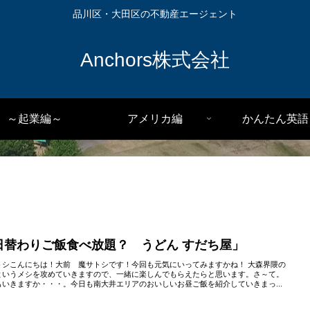
品川区・大田区の不動産エージェント
Anchors株式会社
～起業編～
アメリカ編
かんたん英語
日替わりご飯食べ放題？ うどん すだち屋」
トシこんにちは！大前 魔サトシです！今回も元気にいってみますかね！ 大森界隈の
というメシを攻めていきますので、一緒に楽しんでもらえたらと思います。さ～て。
もいきますか・・・。今日も南大井エリアのおいしいお昼ご飯を紹介していきまっ...