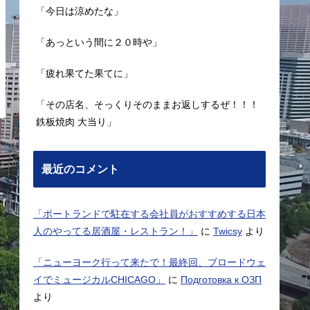
「今日は涼めたな」
「あっという間に２０時や」
「疲れ果てた果てに」
「その店名、そっくりそのままお返しするぜ！！！
鉄板焼肉 大当り」
最近のコメント
「ポートランドで駐在する会社員がおすすめする日本
人のやってる居酒屋・レストラン！」
に
Twicsy
より
「ニューヨーク行って来たで！最終回、ブロードウェ
イでミュージカルCHICAGO」
に
Подготовка к ОЗП
より