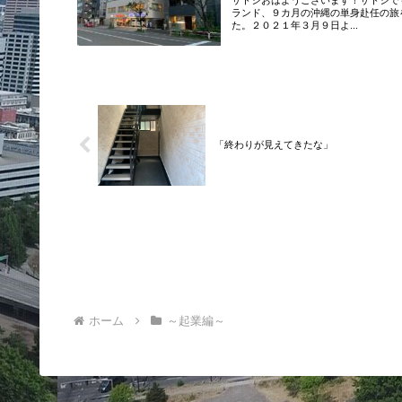
サトシおはようございます！サトシで
ランド、９カ月の沖縄の単身赴任の旅
た。２０２１年３月９日よ...
「終わりが見えてきたな」
ホーム
～起業編～