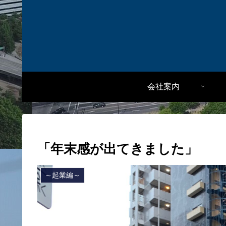
会社案内
「年末感が出てきました」
～起業編～