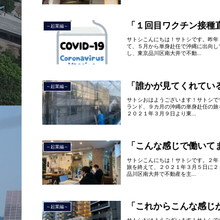
「１回目ワクチン接種
～起業編～
サトシこんにちは！サトシです。昨年
て、５月から単身赴任で沖縄に出向し
し、東京品川区南大井で不動...
「誰かが見てくれてい
～起業編～
サトシおはようございます！サトシで
ランド、９カ月の沖縄の単身赴任の旅
２０２１年３月９日より東...
「こんな感じで働いて
～起業編～
サトシこんにちは！サトシです。２年
旅を終えて、２０２１年３月５日に２
品川区南大井で不動産を主...
「これからこんな感じ
～起業編～