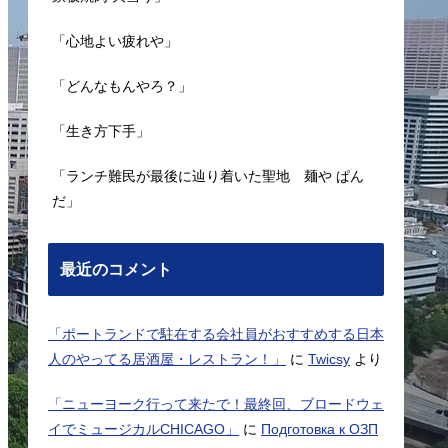
「心地よい疲れや」
「どんなもんやろ？」
「生き方下手」
「ランチ難民が最後に辿り着いた聖地 麺や ぱん
だ」
最近のコメント
「ポートランドで駐在する会社員がおすすめする日本
人のやってる居酒屋・レストラン！」
に
Twicsy
より
「ニューヨーク行って来たで！最終回、ブロードウェ
イでミュージカルCHICAGO」
に
Подготовка к ОЗП