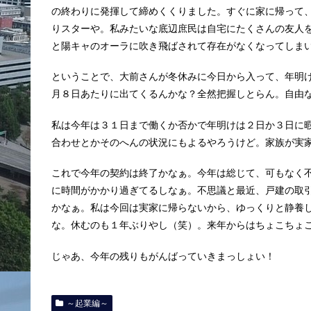
の終わりに発揮して締めくくりました。すぐに家に帰って
りスターや。私みたいな底辺庶民は自宅にたくさんの友人
と陽キャのオーラに吹き飛ばされて存在がなくなってしま
ということで、大前さんが冬休みに今日から入って、年明
月８日あたりに出てくるんかな？全然把握しとらん。自由
私は今年は３１日まで働くか否かで年明けは２日か３日に
合わせとかそのへんの状況にもよるやろうけど。家族が実
これで今年の契約は終了かなぁ。今年は総じて、可もなく
に時間がかかり過ぎてるしなぁ。不思議と最近、戸建の取
かなぁ。私は今回は実家に帰らないから、ゆっくりと静養
な。休むのも１年ぶりやし（笑）。来年からはちょこちょ
じゃあ、今年の残りもがんばっていきまっしょい！
～起業編～