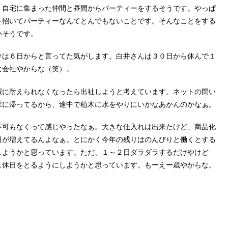
、自宅に集まった仲間と昼間からパーティーをするそうです。やっぱ
を招いてパーティーなんてとんでもないことです。そんなことをする
いそうです。
けは６日からと言ってた気がします。白井さんは３０日から休んで１
な会社やからな（笑）。
暇に耐えられなくなったら出社しようと考えています。ネットの問い
家に帰ってるから、途中で植木に水をやりにいかなあかんのかなぁ。
不可もなくって感じやったなぁ。大きな仕入れは出来たけど、商品化
引が増えてるんよなぁ。とにかく今年の残りはのんびりと働くとする
しようかと思っています。ただ、１～２日ダラダラするだけやけど
こ休日をとるようにしようかと思っています。もーえー歳やからな。