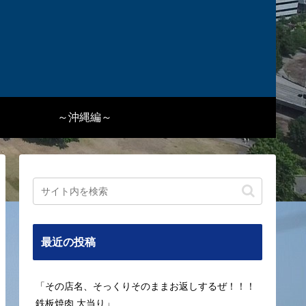
～沖縄編～
最近の投稿
「その店名、そっくりそのままお返しするぜ！！！
鉄板焼肉 大当り」