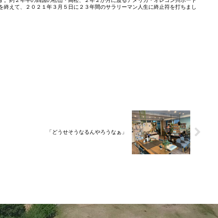
す。約２年半の四国の松山・高松、２年２か月に渡るアメリカ・オレゴン州ポート
を終えて、２０２１年３月５日に２３年間のサラリーマン人生に終止符を打ちまし
「どうせそうなるんやろうなぁ」