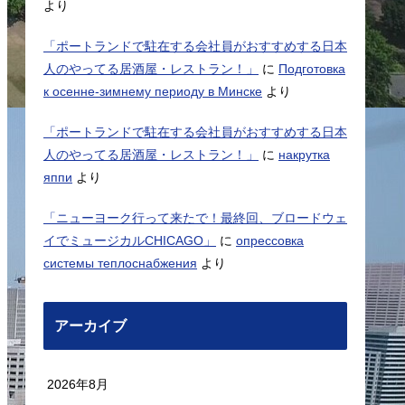
より
「ポートランドで駐在する会社員がおすすめする日本
人のやってる居酒屋・レストラン！」
に
Подготовка
к осенне-зимнему периоду в Минске
より
「ポートランドで駐在する会社員がおすすめする日本
人のやってる居酒屋・レストラン！」
に
накрутка
яппи
より
「ニューヨーク行って来たで！最終回、ブロードウェ
イでミュージカルCHICAGO」
に
опрессовка
системы теплоснабжения
より
アーカイブ
2026年8月