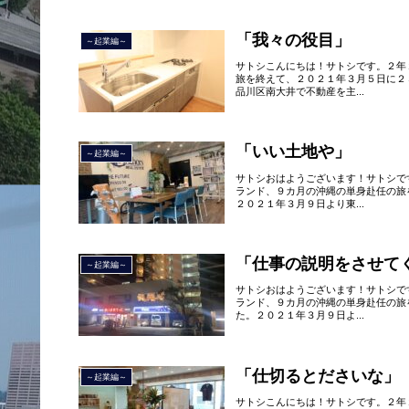
「我々の役目」
～起業編～
サトシこんにちは！サトシです。２年
旅を終えて、２０２１年３月５日に２
品川区南大井で不動産を主...
「いい土地や」
～起業編～
サトシおはようございます！サトシで
ランド、９カ月の沖縄の単身赴任の旅
２０２１年３月９日より東...
「仕事の説明をさせて
～起業編～
サトシおはようございます！サトシで
ランド、９カ月の沖縄の単身赴任の旅
た。２０２１年３月９日よ...
「仕切るとださいな」
～起業編～
サトシこんにちは！サトシです。２年