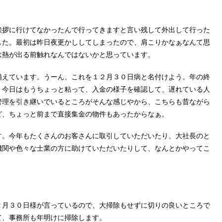
挨拶に行けてなかったんで行ってきますと言い残して外出して行った
した。最初は昨日夜更かししてしまったので、肩こりかなぁなんて思
は熱が出る前触れなんではないかと思っています。
備えています。うーん、これを１２月３０日病と名付けよう。年の終
、今日はもうちょっと粘って、入金の様子を確認して、遅れている人
管理を引き継いでいるところがそんな感じやから、こちらも昔ながら
ど、ちょっと前まで直接集金の物件もあったからなぁ。
す。今年もたくさんのお客さんに取引していただいたり、大社長のと
機関や色々な士業の方に助けていただいたりして、なんとかやってこ
２月３０日様が言っているので、大掃除もせずに切りの良いところで
て、事務所も年明けに掃除します。