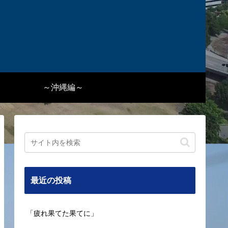
～沖縄編～
最近の投稿
「疲れ果てた果てに」