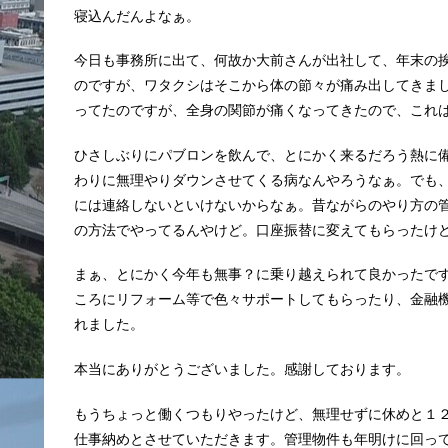
寝込んだんよなぁ。
今日も事務所に出て、何故か大前さんが出社して、年末の
のですが、ワタクシはそこから体の節々が痛み出してきま
ってたのですが、全身の関節が痛くなってきたので、これ
ひさしぶりにパブロンを飲んで、とにかく来るだろう熱に
わりに無理やりダウンさせてくる病なんやろうなぁ。でも
には連絡しないといけないからなぁ。昔ながらのやり方の
の方法でやってるんやけど。口座振替に変えてもらったけ
まぁ、とにかく今年も無事？に乗り越えられて良かったで
ころにリフォーム等で色々サポートしてもらったり、金融
れました。
本当にありがとうございました。感謝しております。
もうちょっと働くつもりやったけど、無理せずに休めと１
仕事納めとさせていただきます。管理物件も年明けに回っ