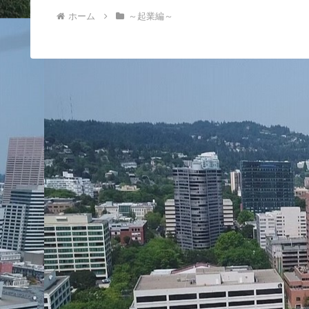
ホーム
～起業編～