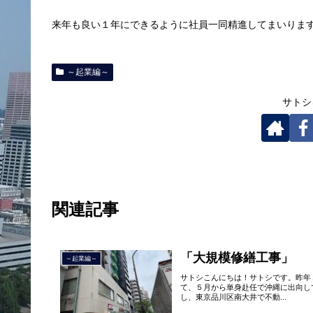
来年も良い１年にできるように社員一同精進してまいりま
～起業編～
サトシ
関連記事
「大規模修繕工事」
～起業編～
サトシこんにちは！サトシです。昨年
て、５月から単身赴任で沖縄に出向し
し、東京品川区南大井で不動...