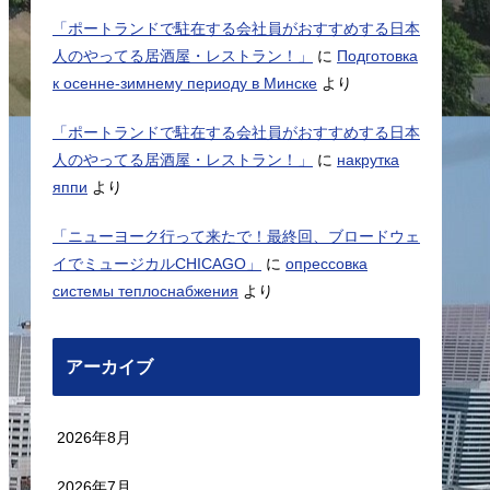
「ポートランドで駐在する会社員がおすすめする日本
人のやってる居酒屋・レストラン！」
に
Подготовка
к осенне-зимнему периоду в Минске
より
「ポートランドで駐在する会社員がおすすめする日本
人のやってる居酒屋・レストラン！」
に
накрутка
яппи
より
「ニューヨーク行って来たで！最終回、ブロードウェ
イでミュージカルCHICAGO」
に
опрессовка
системы теплоснабжения
より
アーカイブ
2026年8月
2026年7月