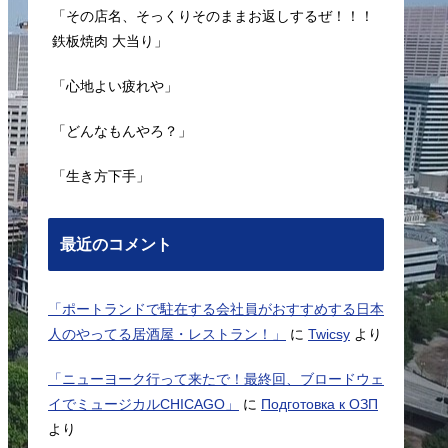
「その店名、そっくりそのままお返しするぜ！！！
鉄板焼肉 大当り」
「心地よい疲れや」
「どんなもんやろ？」
「生き方下手」
最近のコメント
「ポートランドで駐在する会社員がおすすめする日本
人のやってる居酒屋・レストラン！」
に
Twicsy
より
「ニューヨーク行って来たで！最終回、ブロードウェ
イでミュージカルCHICAGO」
に
Подготовка к ОЗП
より