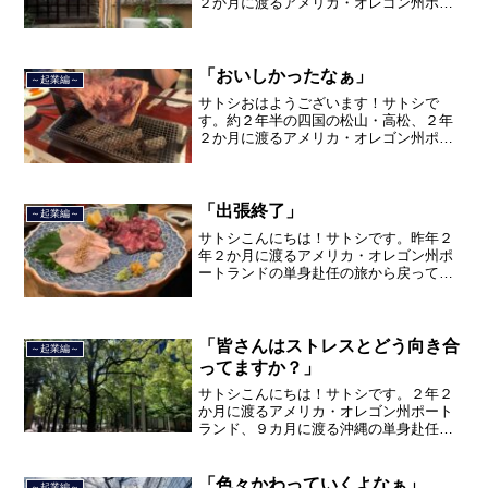
２か月に渡るアメリカ・オレゴン州ポー
トランド、９カ月の沖縄の単身赴任の旅
を終えて、２０２１年３月５日に２３年
間のサラリーマン人生に終止符を打っ
て、２０２１年３月９日より東...
「おいしかったなぁ」
～起業編～
サトシおはようございます！サトシで
す。約２年半の四国の松山・高松、２年
２か月に渡るアメリカ・オレゴン州ポー
トランド、９カ月の沖縄の単身赴任の旅
を終えて、２０２１年３月５日に２３年
間のサラリーマン人生に終止符を打ちま
した。２０２１年３月９日よ...
「出張終了」
～起業編～
サトシこんにちは！サトシです。昨年２
年２か月に渡るアメリカ・オレゴン州ポ
ートランドの単身赴任の旅から戻ってき
て、５月から単身赴任で沖縄に出向して
住んでいましたが、２０２１年３月５日
で２３年間のサラリーマン人生を卒業
し、東京都品川区南大井で不...
「皆さんはストレスとどう向き合
～起業編～
ってますか？」
サトシこんにちは！サトシです。２年２
か月に渡るアメリカ・オレゴン州ポート
ランド、９カ月に渡る沖縄の単身赴任の
旅を終えて、２０２１年３月５日に２３
年間のサラリーマン人生に終止符を打ち
ました。２０２１年３月９日より東京都
「色々かわっていくよなぁ」
～起業編～