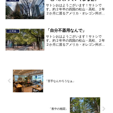
品川区南大井で不動産を主...
サトシおはようございます！サトシで
す。約２年半の四国の松山・高松、２年
２か月に渡るアメリカ・オレゴン州ポー
トランド、９カ月の沖縄の単身赴任の旅
を終えて、２０２１年３月５日に２３年
間のサラリーマン人生に終止符を打っ
て、２０２１年３月９日より東...
「自分不器用なんで」
～起業編～
サトシおはようございます！サトシで
す。約２年半の四国の松山・高松、２年
２か月に渡るアメリカ・オレゴン州ポー
トランド、９カ月の沖縄の単身赴任の旅
を終えて、２０２１年３月５日に２３年
間のサラリーマン人生に終止符を打っ
て、２０２１年３月９日より東...
「苦手なんやろうなぁ」
「夜中の格闘」