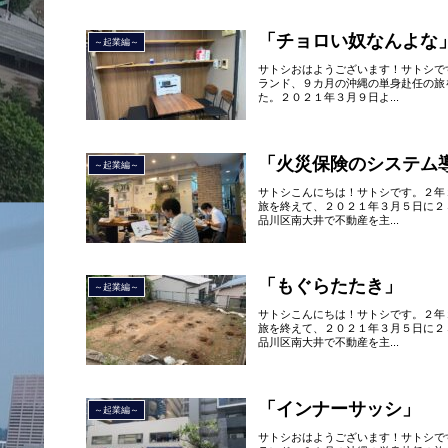
「チョロい奴なんよな
～起業編～
サトシおはようございます！サトシで
ランド、９カ月の沖縄の単身赴任の旅
た。２０２１年３月９日よ...
「火災保険のシステム
～起業編～
サトシこんにちは！サトシです。２年
旅を終えて、２０２１年３月５日に２
品川区南大井で不動産を主...
「もぐらたたき」
～起業編～
サトシこんにちは！サトシです。２年
旅を終えて、２０２１年３月５日に２
品川区南大井で不動産を主...
「インナーサッシ」
～起業編～
サトシおはようございます！サトシで