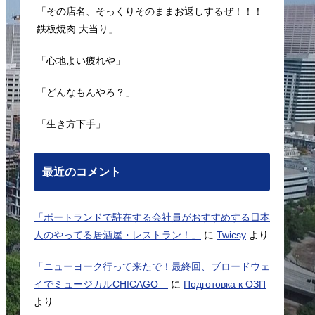
「その店名、そっくりそのままお返しするぜ！！！
鉄板焼肉 大当り」
「心地よい疲れや」
「どんなもんやろ？」
「生き方下手」
最近のコメント
「ポートランドで駐在する会社員がおすすめする日本
人のやってる居酒屋・レストラン！」
に
Twicsy
より
「ニューヨーク行って来たで！最終回、ブロードウェ
イでミュージカルCHICAGO」
に
Подготовка к ОЗП
より