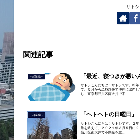
サトシ
関連記事
「最近、寝つきが悪い
～起業編～
サトシこんにちは！サトシです。昨年
て、５月から単身赴任で沖縄に出向し
し、東京都品川区南大井で不...
「ヘトヘトの日曜日」
～起業編～
サトシこんにちは！サトシです。２年
旅を終えて、２０２１年３月５日に２
品川区南大井で不動産を主...