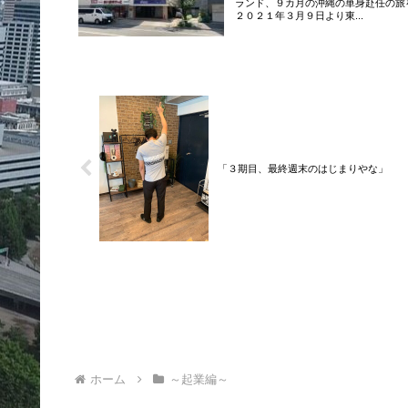
ランド、９カ月の沖縄の単身赴任の旅
２０２１年３月９日より東...
「３期目、最終週末のはじまりやな」
ホーム
～起業編～