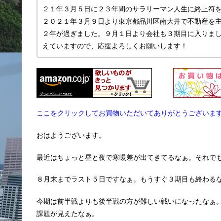
２１年３月５日に２３年間のサラリーマン人生に終止符
２０２１年３月９日より東京都品川区南大井で不動産を主に
２年が過ぎました。９月１日より会社も３期目に入りま
えていますので、応援よろしくお願いします！
ここをクリックしてお買物いただいてありがとうございま
おはようございます。
最近はちょっと昼と夜で寒暖差が出てきてるなぁ。それで
８月末までラスト５日ですなぁ。もうすぐ３期目も終わる
今期は前半戦よりも後半戦の方が難しい戦いになったなぁ
課題が見えたなぁ。