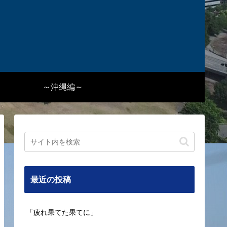
～沖縄編～
最近の投稿
「疲れ果てた果てに」