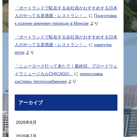
「ポートランドで駐在する会社員がおすすめする日本
人のやってる居酒屋・レストラン！」
に
Подготовка
к осенне-зимнему периоду в Минске
より
「ポートランドで駐在する会社員がおすすめする日本
人のやってる居酒屋・レストラン！」
に
накрутка
яппи
より
「ニューヨーク行って来たで！最終回、ブロードウェ
イでミュージカルCHICAGO」
に
опрессовка
системы теплоснабжения
より
アーカイブ
2026年8月
2026年7月