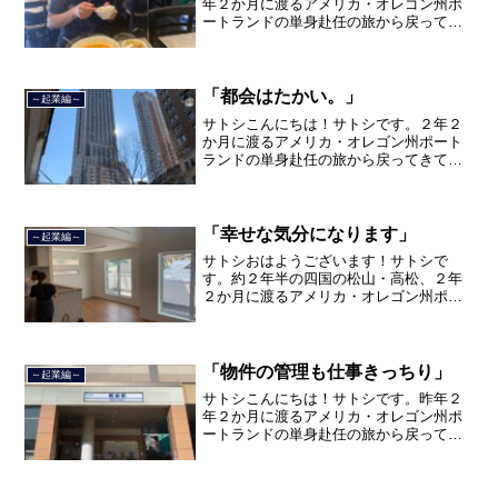
年２か月に渡るアメリカ・オレゴン州ポ
ートランドの単身赴任の旅から戻ってき
て、５月から単身赴任で沖縄に出向して
住んでいましたが、２０２１年３月５日
で２３年間のサラリーマン人生を卒業
し、東京で不動産を主に取り...
「都会はたかい。」
～起業編～
サトシこんにちは！サトシです。２年２
か月に渡るアメリカ・オレゴン州ポート
ランドの単身赴任の旅から戻ってきて、
単身赴任で沖縄に出向して住んでいまし
たが、２０２１年３月５日で２３年間の
サラリーマン人生を卒業し、東京都品川
区南大井で不動産を主に取...
「幸せな気分になります」
～起業編～
サトシおはようございます！サトシで
す。約２年半の四国の松山・高松、２年
２か月に渡るアメリカ・オレゴン州ポー
トランド、９カ月の沖縄の単身赴任の旅
を終えて、２０２１年３月５日に２３年
間のサラリーマン人生に終止符を打っ
て、２０２１年３月９日より東...
「物件の管理も仕事きっちり」
～起業編～
サトシこんにちは！サトシです。昨年２
年２か月に渡るアメリカ・オレゴン州ポ
ートランドの単身赴任の旅から戻ってき
て、５月から単身赴任で沖縄に出向して
住んでいましたが、２０２１年３月５日
で２３年間のサラリーマン人生を卒業