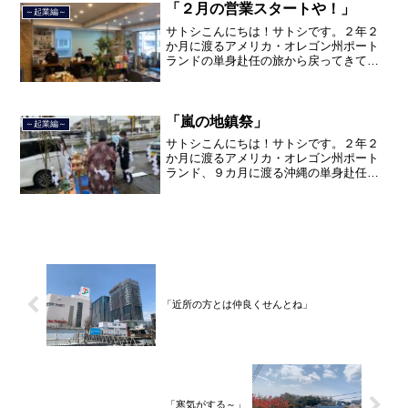
し、東京品川区南大井で不動...
「２月の営業スタートや！」
～起業編～
サトシこんにちは！サトシです。２年２
か月に渡るアメリカ・オレゴン州ポート
ランドの単身赴任の旅から戻ってきて、
単身赴任で沖縄に出向して住んでいまし
たが、２０２１年３月５日で２３年間の
サラリーマン人生を卒業し、東京都品川
区南大井で不動産を主に取...
「嵐の地鎮祭」
～起業編～
サトシこんにちは！サトシです。２年２
か月に渡るアメリカ・オレゴン州ポート
ランド、９カ月に渡る沖縄の単身赴任の
旅を終えて、２０２１年３月５日に２３
年間のサラリーマン人生に終止符を打ち
ました。２０２１年３月９日より東京都
品川区南大井で不動産を主...
「近所の方とは仲良くせんとね」
「寒気がする～」