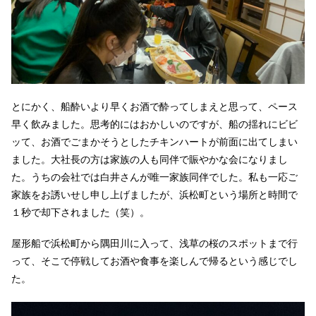
とにかく、船酔いより早くお酒で酔ってしまえと思って、ペース
早く飲みました。思考的にはおかしいのですが、船の揺れにビビ
ッて、お酒でごまかそうとしたチキンハートが前面に出てしまい
ました。大社長の方は家族の人も同伴で賑やかな会になりまし
た。うちの会社では白井さんが唯一家族同伴でした。私も一応ご
家族をお誘いせし申し上げましたが、浜松町という場所と時間で
１秒で却下されました（笑）。
屋形船で浜松町から隅田川に入って、浅草の桜のスポットまで行
って、そこで停戦してお酒や食事を楽しんで帰るという感じでし
た。