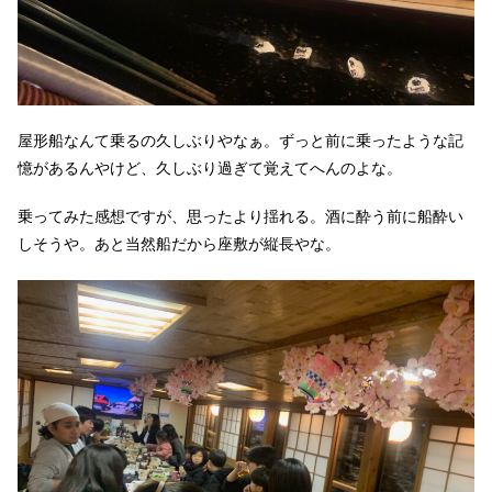
屋形船なんて乗るの久しぶりやなぁ。ずっと前に乗ったような記
憶があるんやけど、久しぶり過ぎて覚えてへんのよな。
乗ってみた感想ですが、思ったより揺れる。酒に酔う前に船酔い
しそうや。あと当然船だから座敷が縦長やな。