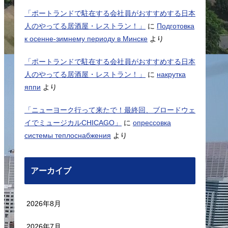
「ポートランドで駐在する会社員がおすすめする日本
人のやってる居酒屋・レストラン！」
に
Подготовка
к осенне-зимнему периоду в Минске
より
「ポートランドで駐在する会社員がおすすめする日本
人のやってる居酒屋・レストラン！」
に
накрутка
яппи
より
「ニューヨーク行って来たで！最終回、ブロードウェ
イでミュージカルCHICAGO」
に
опрессовка
системы теплоснабжения
より
アーカイブ
2026年8月
2026年7月