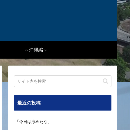
～沖縄編～
最近の投稿
「今日は涼めたな」