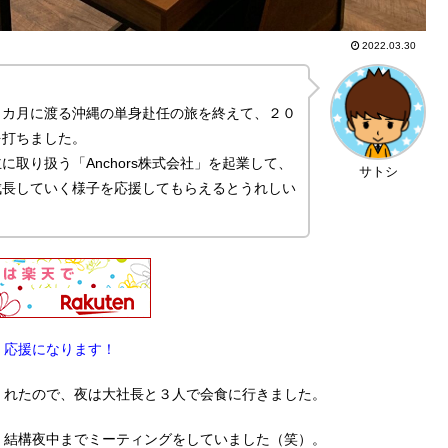
2022.03.30
９カ月に渡る沖縄の単身赴任の旅を終えて、２０
を打ちました。
取り扱う「Anchors株式会社」を起業して、
サトシ
成長していく様子を応援してもらえるとうれしい
。応援になります！
くれたので、夜は大社長と３人で会食に行きました。
、結構夜中までミーティングをしていました（笑）。