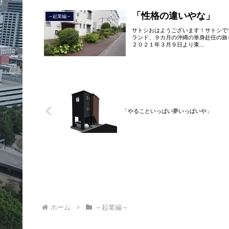
「性格の違いやな」
～起業編～
サトシおはようございます！サトシで
ランド、９カ月の沖縄の単身赴任の旅
２０２１年３月９日より東...
「やることいっぱい夢いっぱいや」
ホーム
～起業編～