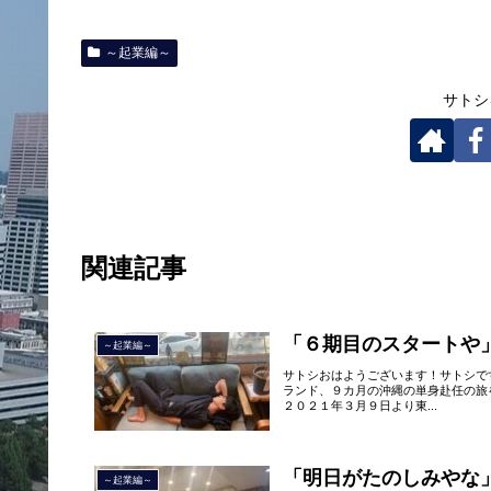
～起業編～
サトシ
関連記事
「６期目のスタートや
～起業編～
サトシおはようございます！サトシで
ランド、９カ月の沖縄の単身赴任の旅
２０２１年３月９日より東...
「明日がたのしみやな
～起業編～