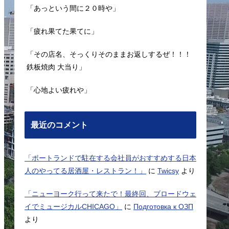
「あっという間に２０時や」
「疲れ果てた果てに」
「その店名、そっくりそのままお返しするぜ！！！
鉄板焼肉 大当り」
「心地よい疲れや」
最近のコメント
「ポートランドで駐在する会社員がおすすめする日本
人のやってる居酒屋・レストラン！」
に
Twicsy
より
「ニューヨーク行って来たで！最終回、ブロードウェ
イでミュージカルCHICAGO」
に
Подготовка к ОЗП
より