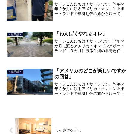
サトシこんにちは！サトシです。昨年２
年２か月に渡るアメリカ・オレゴン州ポ
ートランドの単身赴任の旅から戻ってき
て、５月から単身赴任で沖縄に出向して
住んでいましたが、２０２１年３月５日
で２３年間のサラリーマン人生を卒業
し、東京品川区南大井で不動...
「わんぱくやなぁオレ」
～起業編～
サトシこんにちは！サトシです。２年２
か月に渡るアメリカ・オレゴン州ポート
ランド、９カ月に渡る沖縄の単身赴任の
旅を終えて、２０２１年３月５日に２３
年間のサラリーマン人生に終止符を打ち
ました。２０２１年３月９日より東京都
品川区南大井で不動産を主...
「アメリカのどこが楽しいですか
～起業編～
の回答」
サトシこんにちは！サトシです。昨年２
年２か月に渡るアメリカ・オレゴン州ポ
ートランドの単身赴任の旅から戻ってき
て、５月から単身赴任で沖縄に出向して
住んでいましたが、２０２１年３月５日
で２３年間のサラリーマン人生を卒業
し、東京都品川区南大井で不...
「いい家作ろう！」