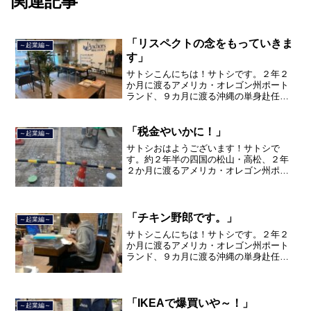
関連記事
「リスペクトの念をもっていきま
～起業編～
す」
サトシこんにちは！サトシです。２年２
か月に渡るアメリカ・オレゴン州ポート
ランド、９カ月に渡る沖縄の単身赴任の
旅を終えて、２０２１年３月５日に２３
年間のサラリーマン人生に終止符を打ち
ました。２０２１年３月９日より東京都
「税金やいかに！」
～起業編～
品川区南大井で不動産を主...
サトシおはようございます！サトシで
す。約２年半の四国の松山・高松、２年
２か月に渡るアメリカ・オレゴン州ポー
トランド、９カ月の沖縄の単身赴任の旅
を終えて、２０２１年３月５日に２３年
間のサラリーマン人生に終止符を打っ
て、２０２１年３月９日より東...
「チキン野郎です。」
～起業編～
サトシこんにちは！サトシです。２年２
か月に渡るアメリカ・オレゴン州ポート
ランド、９カ月に渡る沖縄の単身赴任の
旅を終えて、２０２１年３月５日に２３
年間のサラリーマン人生に終止符を打ち
ました。２０２１年３月９日より東京都
品川区南大井で不動産を主...
「IKEAで爆買いや～！」
～起業編～