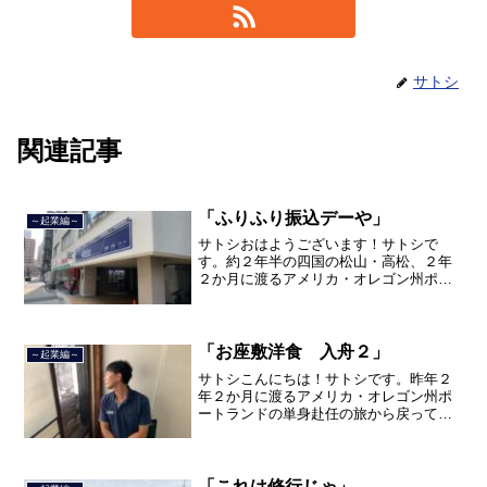
サトシ
関連記事
「ふりふり振込デーや」
～起業編～
サトシおはようございます！サトシで
す。約２年半の四国の松山・高松、２年
２か月に渡るアメリカ・オレゴン州ポー
トランド、９カ月の沖縄の単身赴任の旅
を終えて、２０２１年３月５日に２３年
間のサラリーマン人生に終止符を打ちま
した。２０２１年３月９日よ...
「お座敷洋食 入舟２」
～起業編～
サトシこんにちは！サトシです。昨年２
年２か月に渡るアメリカ・オレゴン州ポ
ートランドの単身赴任の旅から戻ってき
て、５月から単身赴任で沖縄に出向して
住んでいましたが、２０２１年３月５日
で２３年間のサラリーマン人生を卒業
し、東京品川区南大井で不動...
「これは修行じゃ」