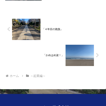
を終えて、２０２１年３月５日に２３年
間のサラリーマン人生に終止符を打ちま
した。２０２１年３月９日よ...
「４年目の抱負」
「かめはめ波！」
ホーム
～起業編～