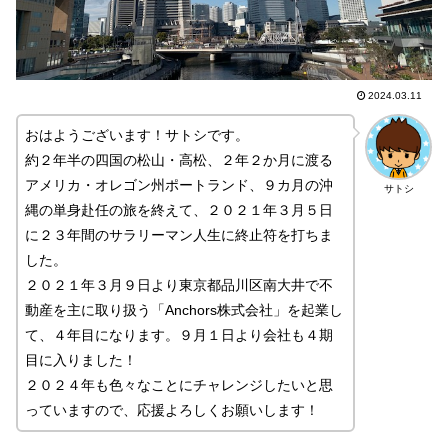
2024.03.11
おはようございます！サトシです。
約２年半の四国の松山・高松、２年２か月に渡る
アメリカ・オレゴン州ポートランド、９カ月の沖
サトシ
縄の単身赴任の旅を終えて、２０２１年３月５日
に２３年間のサラリーマン人生に終止符を打ちま
した。
２０２１年３月９日より東京都品川区南大井で不
動産を主に取り扱う「Anchors株式会社」を起業し
て、４年目になります。９月１日より会社も４期
目に入りました！
２０２４年も色々なことにチャレンジしたいと思
っていますので、応援よろしくお願いします！