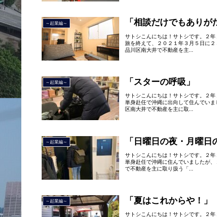
「相談だけでもありが
～起業編～
サトシこんにちは！サトシです。２年
旅を終えて、２０２１年３月５日に２
品川区南大井で不動産を主...
「スターの呼吸」
～起業編～
サトシこんにちは！サトシです。２年
単身赴任で沖縄に出向して住んでいま
区南大井で不動産を主に取...
「日曜日の夜・月曜日
～起業編～
サトシこんにちは！サトシです。２年
単身赴任で沖縄に住んでいましたが、
で不動産を主に取り扱う「...
「夏はこれからや！」
～起業編～
サトシこんにちは！サトシです。２年