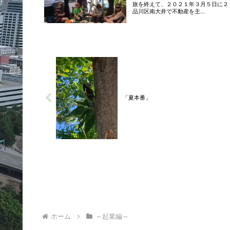
旅を終えて、２０２１年３月５日に２
品川区南大井で不動産を主...
「夏本番」
ホーム
～起業編～