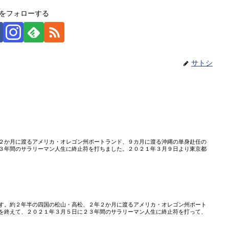
をフォローする
サトシ
」
２か月に渡るアメリカ・オレゴン州ポートランド、９カ月に渡る沖縄の単身赴任の
３年間のサラリーマン人生に終止符を打ちました。２０２１年３月９日より東京都
す。約２年半の四国の松山・高松、２年２か月に渡るアメリカ・オレゴン州ポート
を終えて、２０２１年３月５日に２３年間のサラリーマン人生に終止符を打って、