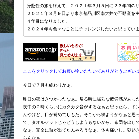
身赴任の旅を終えて、２０２１年３月５日に２３年間の
２０２１年３月９日より東京都品川区南大井で不動産を主に
４年目になりました。
２０２４年も色々なことにチャレンジしたいと思ってい
ここをクリックしてお買い物いただいてありがとうござい
今日で７月も終わりかぁ。
昨日の夜はきつかったなぁ。帰る時に猛烈な疲労感があっ
夜中の２時くらいにカタカタ音がするなぁと思ったら、ド
んやけど、目が覚めてしもた。そこから寝ようかなぁと思
て、タオルケットじゃどうしようもないから、布団を出し
なぁ。完全に熱が出てたんやろうなぁ。体も痛いし。朝起
らんなぁ。