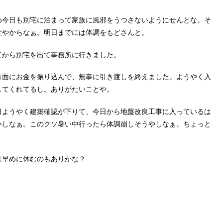
め今日も別宅に泊まって家族に風邪をうつさないようにせんとな。そ
社やからなぁ。明日までには体調をもどさんと。
てから別宅を出て事務所に行きました。
方面にお金を振り込んで、無事に引き渡しを終えました。ようやく入
してくれてるし。ありがたいことや。
日ようやく建築確認が下りて、今日から地盤改良工事に入っているは
いしなぁ。このクソ暑い中行ったら体調崩しそうやしなぁ。ちょっと
は早めに休むのもありかな？