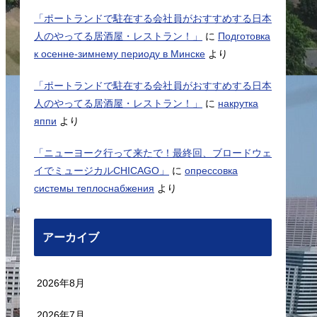
「ポートランドで駐在する会社員がおすすめする日本
人のやってる居酒屋・レストラン！」
に
Подготовка
к осенне-зимнему периоду в Минске
より
「ポートランドで駐在する会社員がおすすめする日本
人のやってる居酒屋・レストラン！」
に
накрутка
яппи
より
「ニューヨーク行って来たで！最終回、ブロードウェ
イでミュージカルCHICAGO」
に
опрессовка
системы теплоснабжения
より
アーカイブ
2026年8月
2026年7月