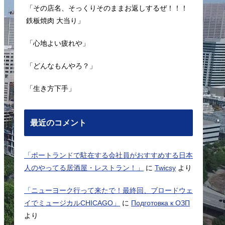
「その店名、そっくりそのままお返しするぜ！！！
鉄板焼肉 大当り」
「心地よい疲れや」
「どんなもんやろ？」
「生き方下手」
最近のコメント
「ポートランドで駐在する会社員がおすすめする日本
人のやってる居酒屋・レストラン！」
に
Twicsy
より
「ニューヨーク行って来たで！最終回、ブロードウェ
イでミュージカルCHICAGO」
に
Подготовка к ОЗП
より