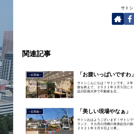
サトシ
関連記事
「お腹いっぱいですわ
～起業編～
サトシこんにちは！サトシです。２年
旅を終えて、２０２１年３月５日に２
品川区南大井で不動産を主...
「美しい現場やなぁ」
～起業編～
サトシおはようございます！サトシで
ランド、９カ月の沖縄の単身赴任の旅
２０２１年３月９日より東...