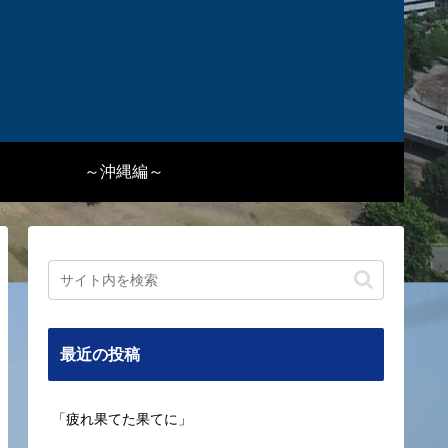
～沖縄編～
最近の投稿
「疲れ果てた果てに」