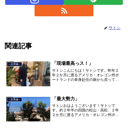
サトシ
関連記事
「現場最高っス！」
～起業編～
サトシこんにちは！サトシです。昨年２
年２か月に渡るアメリカ・オレゴン州ポ
ートランドの単身赴任の旅から戻ってき
て、５月から単身赴任で沖縄に出向して
住んでいましたが、２０２１年３月５日
で２３年間のサラリーマン人生を卒業
し、東京品川区南大井で不動...
「最大勢力」
～起業編～
サトシおはようございます！サトシで
す。約２年半の四国の松山・高松、２年
２か月に渡るアメリカ・オレゴン州ポー
トランド、９カ月の沖縄の単身赴任の旅
を終えて、２０２１年３月５日に２３年