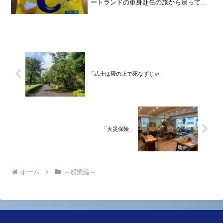
ートランドの単身赴任の旅から戻ってき
て、５月から単身赴任で沖縄に出向して
住んでいましたが、２０２１年３月５日
で２３年間のサラリーマン人生を卒業
し、東京都品川区南大井で不...
「武士は畳の上で死なずじゃ」
「火災保険」
ホーム
～起業編～