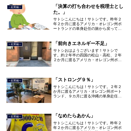
間のサラリーマン人生に終止符を打っ
て、２０２１年３月９日より東...
「決算の打ち合わせを税理士とし
～起業編～
た。」
サトシこんにちは！サトシです。昨年２
年２か月に渡るアメリカ・オレゴン州ポ
ートランドの単身赴任の旅から戻ってき
て、５月から単身赴任で沖縄に出向して
住んでいましたが、２０２１年３月５日
で２３年間のサラリーマン人生を卒業
「前向きエネルギー不足」
～起業編～
し、東京品川区南大井で不動...
サトシおはようございます！サトシで
す。約２年半の四国の松山・高松、２年
２か月に渡るアメリカ・オレゴン州ポー
トランド、９カ月の沖縄の単身赴任の旅
を終えて、２０２１年３月５日に２３年
間のサラリーマン人生に終止符を打っ
て、２０２１年３月９日より東...
「ストロング９％」
～起業編～
サトシこんにちは！サトシです。２年２
か月に渡るアメリカ・オレゴン州ポート
ランド、９カ月に渡る沖縄の単身赴任の
旅を終えて、２０２１年３月５日に２３
年間のサラリーマン人生に終止符を打ち
ました。２０２１年３月９日より東京都
品川区南大井で不動産を主...
「なめたらあかん」
～起業編～
サトシこんにちは！サトシです。昨年２
年２か月に渡るアメリカ・オレゴン州ポ