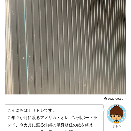
2022.09.19
こんにちは！サトシです。
２年２か月に渡るアメリカ・オレゴン州ポートラ
ンド、９カ月に渡る沖縄の単身赴任の旅を終え
サトシ