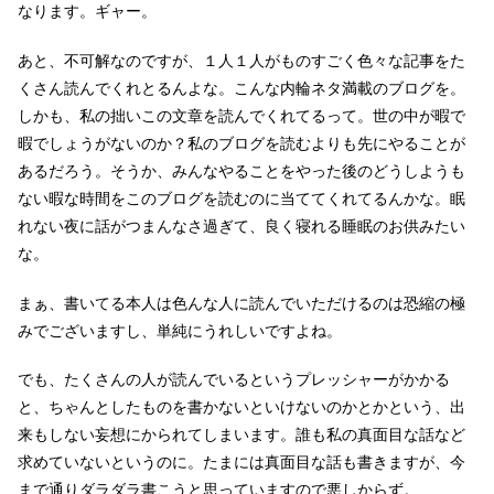
なります。ギャー。
あと、不可解なのですが、１人１人がものすごく色々な記事をた
くさん読んでくれとるんよな。こんな内輪ネタ満載のブログを。
しかも、私の拙いこの文章を読んでくれてるって。世の中が暇で
暇でしょうがないのか？私のブログを読むよりも先にやることが
あるだろう。そうか、みんなやることをやった後のどうしようも
ない暇な時間をこのブログを読むのに当ててくれてるんかな。眠
れない夜に話がつまんなさ過ぎて、良く寝れる睡眠のお供みたい
な。
まぁ、書いてる本人は色んな人に読んでいただけるのは恐縮の極
みでございますし、単純にうれしいですよね。
でも、たくさんの人が読んでいるというプレッシャーがかかる
と、ちゃんとしたものを書かないといけないのかとかという、出
来もしない妄想にかられてしまいます。誰も私の真面目な話など
求めていないというのに。たまには真面目な話も書きますが、今
まで通りダラダラ書こうと思っていますので悪しからず。