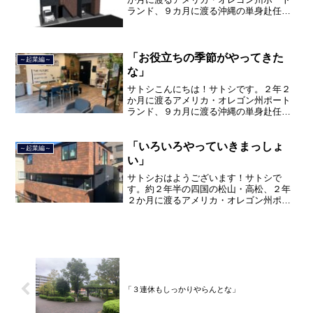
ランド、９カ月に渡る沖縄の単身赴任の
旅を終えて、２０２１年３月５日に２３
年間のサラリーマン人生に終止符を打ち
ました。２０２１年３月９日より東京都
品川区南大井で不動産を主...
「お役立ちの季節がやってきた
～起業編～
な」
サトシこんにちは！サトシです。２年２
か月に渡るアメリカ・オレゴン州ポート
ランド、９カ月に渡る沖縄の単身赴任の
旅を終えて、２０２１年３月５日に２３
年間のサラリーマン人生に終止符を打ち
ました。２０２１年３月９日より東京都
「いろいろやっていきまっしょ
～起業編～
品川区南大井で不動産を主...
い」
サトシおはようございます！サトシで
す。約２年半の四国の松山・高松、２年
２か月に渡るアメリカ・オレゴン州ポー
トランド、９カ月の沖縄の単身赴任の旅
を終えて、２０２１年３月５日に２３年
間のサラリーマン人生に終止符を打っ
て、２０２１年３月９日より東...
「３連休もしっかりやらんとな」