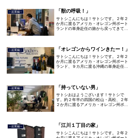
「獣の呼吸！」
～起業編～
サトシこんにちは！サトシです。２年２
か月に渡るアメリカ・オレゴン州ポート
ランドの単身赴任の旅から戻ってきて、
単身赴任で沖縄に出向して住んでいまし
たが、２０２１年３月５日で２３年間の
サラリーマン人生を卒業し、東京都品川
区南大井で不動産を主に取...
「オレゴンからワインきたー！」
～起業編～
サトシこんにちは！サトシです。２年２
か月に渡るアメリカ・オレゴン州ポート
ランド、９カ月に渡る沖縄の単身赴任の
旅を終えて、２０２１年３月５日に２３
年間のサラリーマン人生に終止符を打ち
ました。２０２１年３月９日より東京都
品川区南大井で不動産を主...
「持っていない男」
～起業編～
サトシおはようございます！サトシで
す。約２年半の四国の松山・高松、２年
２か月に渡るアメリカ・オレゴン州ポー
トランド、９カ月の沖縄の単身赴任の旅
を終えて、２０２１年３月５日に２３年
間のサラリーマン人生に終止符を打ちま
した。２０２１年３月９日よ...
「江川１丁目の家」
～起業編～
サトシこんにちは！サトシです。２年２
か月に渡るアメリカ・オレゴン州ポート