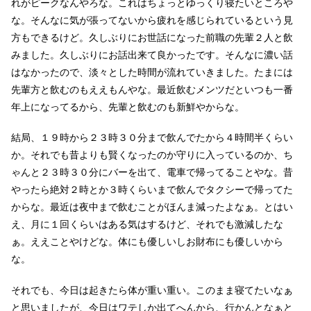
れがピークなんやろな。これはちょっとゆっくり寝たいところや
な。そんなに気が張ってないから疲れを感じられているという見
方もできるけど。久しぶりにお世話になった前職の先輩２人と飲
みました。久しぶりにお話出来て良かったです。そんなに濃い話
はなかったので、淡々とした時間が流れていきました。たまには
先輩方と飲むのもええもんやな。最近飲むメンツだといつも一番
年上になってるから、先輩と飲むのも新鮮やからな。
結局、１９時から２３時３０分まで飲んでたから４時間半くらい
か。それでも昔よりも賢くなったのか守りに入っているのか、ち
ゃんと２３時３０分にバーを出て、電車で帰ってることやな。昔
やったら絶対２時とか３時くらいまで飲んでタクシーで帰ってた
からな。最近は夜中まで飲むことがほんま減ったよなぁ。とはい
え、月に１回くらいはある気はするけど、それでも激減したな
ぁ。ええことやけどな。体にも優しいしお財布にも優しいから
な。
それでも、今日は起きたら体が重い重い。このまま寝てたいなぁ
と思いましたが、今日はワテしか出てへんから、行かんとなぁと