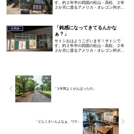
す。約２年半の四国の松山・高松、２年
２か月に渡るアメリカ・オレゴン州ポー
トランド、９カ月の沖縄の単身赴任の旅
を終えて、２０２１年３月５日に２３年
間のサラリーマン人生に終止符を打っ
て、２０２１年３月９日より東...
「鈍感になってきてるんかな
～起業編～
ぁ？」
サトシおはようございます！サトシで
す。約２年半の四国の松山・高松、２年
２か月に渡るアメリカ・オレゴン州ポー
トランド、９カ月の沖縄の単身赴任の旅
を終えて、２０２１年３月５日に２３年
間のサラリーマン人生に終止符を打っ
て、２０２１年３月９日より東...
「３年間よくがんばったの」
「どんくさいんよなぁ、ワテ」