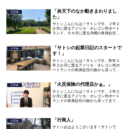
を終えて、２０２１年３月５日に２３年
間のサラリーマン人生に終止符を打っ
て、２０２１年３月９日より東...
「炎天下のなか動きまわりまし
～起業編～
た」
サトシこんにちは！サトシです。２年２
か月に渡るアメリカ・オレゴン州ポート
ランド、９カ月に渡る沖縄の単身赴任の
旅を終えて、２０２１年３月５日に２３
年間のサラリーマン人生に終止符を打ち
ました。２０２１年３月９日より東京都
「サトシの起業日記のスタートで
～起業編～
品川区南大井で不動産を主...
す！」
サトシこんにちは！サトシです。昨年２
年２か月に渡るアメリカ・オレゴン州ポ
ートランドの単身赴任の旅から戻ってき
て、５月から単身赴任で沖縄に住んでい
ましたが、２０２１年３月５日で退職
し、東京で起業することになりまし
「火災保険の代理店かぁ。」
～起業編～
た。 さてさて今後やって...
サトシこんにちは！サトシです。２年２
か月に渡るアメリカ・オレゴン州ポート
ランドの単身赴任の旅から戻ってきて、
単身赴任で沖縄に出向して住んでいまし
たが、２０２１年３月５日で２３年間の
サラリーマン人生を卒業し、東京都品川
区南大井で不動産を主に取...
「行商人」
～起業編～
サトシおはようございます！サトシで