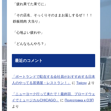
「疲れ果てた果てに」
「その店名、そっくりそのままお返しするぜ！！！
鉄板焼肉 大当り」
「心地よい疲れや」
「どんなもんやろ？」
最近のコメント
「ポートランドで駐在する会社員がおすすめする日本
人のやってる居酒屋・レストラン！」
に
Twicsy
より
「ニューヨーク行って来たで！最終回、ブロードウェ
イでミュージカルCHICAGO」
に
Подготовка к ОЗП
より