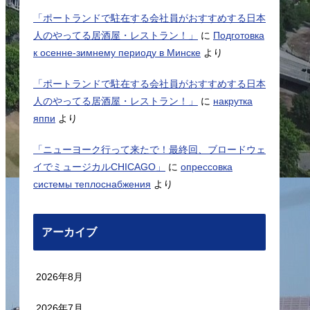
「ポートランドで駐在する会社員がおすすめする日本
人のやってる居酒屋・レストラン！」
に
Подготовка
к осенне-зимнему периоду в Минске
より
「ポートランドで駐在する会社員がおすすめする日本
人のやってる居酒屋・レストラン！」
に
накрутка
яппи
より
「ニューヨーク行って来たで！最終回、ブロードウェ
イでミュージカルCHICAGO」
に
опрессовка
системы теплоснабжения
より
アーカイブ
2026年8月
2026年7月