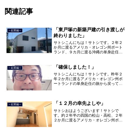
関連記事
「東戸塚の新築戸建の引き渡しが
～起業編～
終わりました」
サトシこんにちは！サトシです。２年２
か月に渡るアメリカ・オレゴン州ポート
ランド、９カ月に渡る沖縄の単身赴任の
旅を終えて、２０２１年３月５日に２３
年間のサラリーマン人生に終止符を打ち
ました。２０２１年３月９日より東京都
「確保しました！」
～起業編～
品川区南大井で不動産を主...
サトシこんにちは！サトシです。昨年２
年２か月に渡るアメリカ・オレゴン州ポ
ートランドの単身赴任の旅から戻ってき
て、５月から単身赴任で沖縄に出向して
住んでいましたが、２０２１年３月５日
で２３年間のサラリーマン人生を卒業
し、東京都品川区南大井で不...
「１２月の幸先よしや」
～起業編～
サトシおはようございます！サトシで
す。約２年半の四国の松山・高松、２年
２か月に渡るアメリカ・オレゴン州ポー
トランド、９カ月の沖縄の単身赴任の旅
を終えて、２０２１年３月５日に２３年