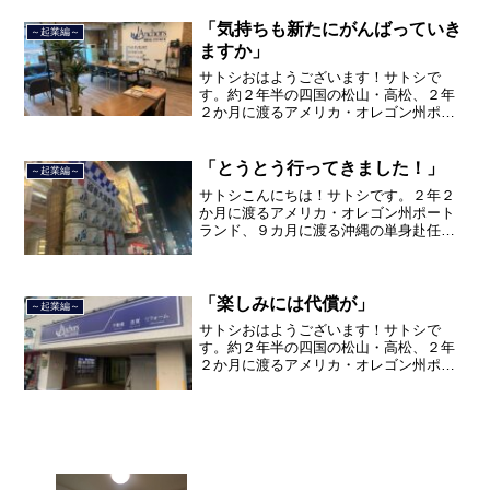
間のサラリーマン人生に終止符を打ちま
した。２０２１年３月９日よ...
「気持ちも新たにがんばっていき
～起業編～
ますか」
サトシおはようございます！サトシで
す。約２年半の四国の松山・高松、２年
２か月に渡るアメリカ・オレゴン州ポー
トランド、９カ月の沖縄の単身赴任の旅
を終えて、２０２１年３月５日に２３年
間のサラリーマン人生に終止符を打っ
「とうとう行ってきました！」
～起業編～
て、２０２１年３月９日より東...
サトシこんにちは！サトシです。２年２
か月に渡るアメリカ・オレゴン州ポート
ランド、９カ月に渡る沖縄の単身赴任の
旅を終えて、２０２１年３月５日に２３
年間のサラリーマン人生に終止符を打ち
ました。２０２１年３月９日より東京都
品川区南大井で不動産を主...
「楽しみには代償が」
～起業編～
サトシおはようございます！サトシで
す。約２年半の四国の松山・高松、２年
２か月に渡るアメリカ・オレゴン州ポー
トランド、９カ月の沖縄の単身赴任の旅
を終えて、２０２１年３月５日に２３年
間のサラリーマン人生に終止符を打ちま
した。２０２１年３月９日よ...