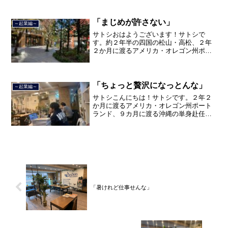
を終えて、２０２１年３月５日に２３年
間のサラリーマン人生に終止符を打ちま
した。２０２１年３月９日よ...
「まじめが許さない」
～起業編～
サトシおはようございます！サトシで
す。約２年半の四国の松山・高松、２年
２か月に渡るアメリカ・オレゴン州ポー
トランド、９カ月の沖縄の単身赴任の旅
を終えて、２０２１年３月５日に２３年
間のサラリーマン人生に終止符を打っ
て、２０２１年３月９日より東...
「ちょっと贅沢になっとんな」
～起業編～
サトシこんにちは！サトシです。２年２
か月に渡るアメリカ・オレゴン州ポート
ランド、９カ月に渡る沖縄の単身赴任の
旅を終えて、２０２１年３月５日に２３
年間のサラリーマン人生に終止符を打ち
ました。２０２１年３月９日より東京都
品川区南大井で不動産を主...
「暑けれど仕事せんな」