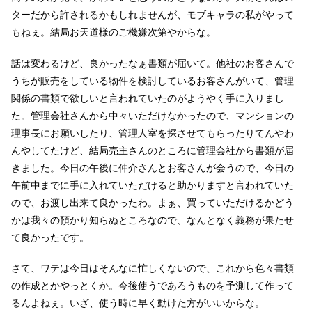
ターだから許されるかもしれませんが、モブキャラの私がやって
もねぇ。結局お天道様のご機嫌次第やからな。
話は変わるけど、良かったなぁ書類が届いて。他社のお客さんで
うちが販売をしている物件を検討しているお客さんがいて、管理
関係の書類で欲しいと言われていたのがようやく手に入りまし
た。管理会社さんから中々いただけなかったので、マンションの
理事長にお願いしたり、管理人室を探させてもらったりてんやわ
んやしてたけど、結局売主さんのところに管理会社から書類が届
きました。今日の午後に仲介さんとお客さんが会うので、今日の
午前中までに手に入れていただけると助かりますと言われていた
ので、お渡し出来て良かったわ。まぁ、買っていただけるかどう
かは我々の預かり知らぬところなので、なんとなく義務が果たせ
て良かったです。
さて、ワテは今日はそんなに忙しくないので、これから色々書類
の作成とかやっとくか。今後使うであろうものを予測して作って
るんよねぇ。いざ、使う時に早く動けた方がいいからな。