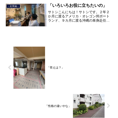
ました。２０２１年３月９日より東京都
品川区南大井で不動産を主...
「いろいろお役に立ちたいの」
～起業編～
サトシこんにちは！サトシです。２年２
か月に渡るアメリカ・オレゴン州ポート
ランド、９カ月に渡る沖縄の単身赴任の
旅を終えて、２０２１年３月５日に２３
年間のサラリーマン人生に終止符を打ち
ました。２０２１年３月９日より東京都
品川区南大井で不動産を主...
「答えは？」
「性格の違いやな」