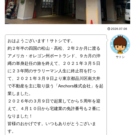
2026.07.06
おはようございます！サトシです。
約２年半の四国の松山・高松、２年２か月に渡る
アメリカ・オレゴン州ポートランド、９カ月の沖
サトシ
縄の単身赴任の旅を終えて、２０２１年３月５日
に２３年間のサラリーマン人生に終止符を打っ
て、２０２１年３月９日より東京都品川区南大井
で不動産を主に取り扱う「Anchors株式会社」を起
業しました。
２０２６年の３月９日で起業してから５周年を迎
えて、４月１０日から宅建業の免許番号も２番に
なりました！
皆様のおかげです。いつもありがとうございま
す。