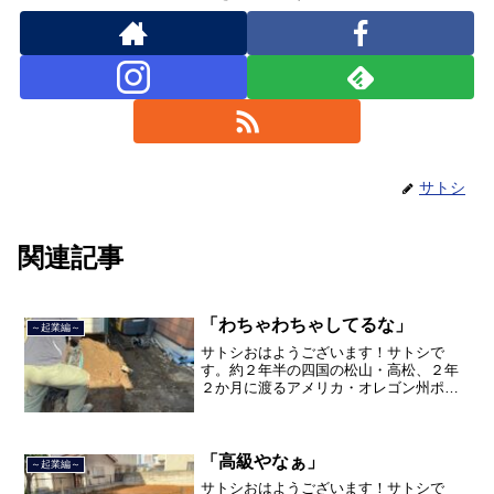
サトシ
関連記事
「わちゃわちゃしてるな」
～起業編～
サトシおはようございます！サトシで
す。約２年半の四国の松山・高松、２年
２か月に渡るアメリカ・オレゴン州ポー
トランド、９カ月の沖縄の単身赴任の旅
を終えて、２０２１年３月５日に２３年
間のサラリーマン人生に終止符を打っ
て、２０２１年３月９日より東...
「高級やなぁ」
～起業編～
サトシおはようございます！サトシで