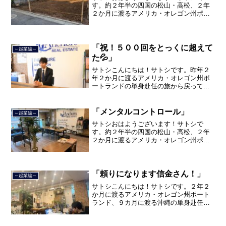
す。約２年半の四国の松山・高松、２年
２か月に渡るアメリカ・オレゴン州ポー
トランド、９カ月の沖縄の単身赴任の旅
を終えて、２０２１年３月５日に２３年
間のサラリーマン人生に終止符を打ちま
した。２０２１年３月９日よ...
「祝！５００回をとっくに超えて
～起業編～
た💦」
サトシこんにちは！サトシです。昨年２
年２か月に渡るアメリカ・オレゴン州ポ
ートランドの単身赴任の旅から戻ってき
て、５月から単身赴任で沖縄に出向して
住んでいましたが、２０２１年３月５日
で２３年間のサラリーマン人生を卒業
「メンタルコントロール」
～起業編～
し、東京都品川区南大井で不...
サトシおはようございます！サトシで
す。約２年半の四国の松山・高松、２年
２か月に渡るアメリカ・オレゴン州ポー
トランド、９カ月の沖縄の単身赴任の旅
を終えて、２０２１年３月５日に２３年
間のサラリーマン人生に終止符を打ちま
した。２０２１年３月９日よ...
「頼りになります信金さん！」
～起業編～
サトシこんにちは！サトシです。２年２
か月に渡るアメリカ・オレゴン州ポート
ランド、９カ月に渡る沖縄の単身赴任の
旅を終えて、２０２１年３月５日に２３
年間のサラリーマン人生に終止符を打ち