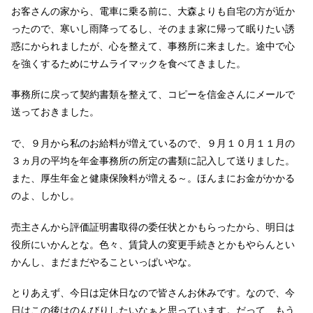
お客さんの家から、電車に乗る前に、大森よりも自宅の方が近か
ったので、寒いし雨降ってるし、そのまま家に帰って眠りたい誘
惑にかられましたが、心を整えて、事務所に来ました。途中で心
を強くするためにサムライマックを食べてきました。
事務所に戻って契約書類を整えて、コピーを信金さんにメールで
送っておきました。
で、９月から私のお給料が増えているので、９月１０月１１月の
３ヵ月の平均を年金事務所の所定の書類に記入して送りました。
また、厚生年金と健康保険料が増える～。ほんまにお金がかかる
のよ、しかし。
売主さんから評価証明書取得の委任状とかもらったから、明日は
役所にいかんとな。色々、賃貸人の変更手続きとかもやらんとい
かんし、まだまだやることいっぱいやな。
とりあえず、今日は定休日なので皆さんお休みです。なので、今
日はこの後はのんびりしたいなぁと思っています。だって、もう