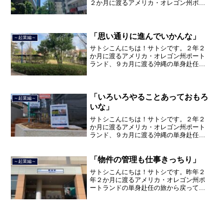
２か月に渡るアメリカ・オレゴン州ポー
トランド、９カ月の沖縄の単身赴任の旅
を終えて、２０２１年３月５日に２３年
間のサラリーマン人生に終止符を打ちま
した。２０２１年３月９日よ...
「思い通りに進んでいかんな」
～起業編～
サトシこんにちは！サトシです。２年２
か月に渡るアメリカ・オレゴン州ポート
ランド、９カ月に渡る沖縄の単身赴任の
旅を終えて、２０２１年３月５日に２３
年間のサラリーマン人生に終止符を打ち
ました。２０２１年３月９日より東京都
品川区南大井で不動産を主...
「いろいろやることあっておもろ
～起業編～
いな」
サトシこんにちは！サトシです。２年２
か月に渡るアメリカ・オレゴン州ポート
ランド、９カ月に渡る沖縄の単身赴任の
旅を終えて、２０２１年３月５日に２３
年間のサラリーマン人生に終止符を打ち
ました。２０２１年３月９日より東京都
「物件の管理も仕事きっちり」
～起業編～
品川区南大井で不動産を主...
サトシこんにちは！サトシです。昨年２
年２か月に渡るアメリカ・オレゴン州ポ
ートランドの単身赴任の旅から戻ってき
て、５月から単身赴任で沖縄に出向して
住んでいましたが、２０２１年３月５日
で２３年間のサラリーマン人生を卒業
し、東京品川区南大井で不動...