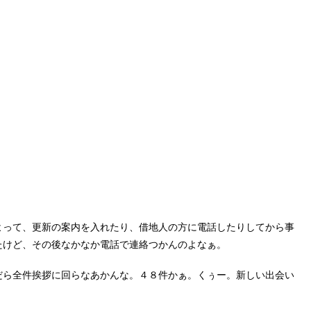
よって、更新の案内を入れたり、借地人の方に電話したりしてから事
たけど、その後なかなか電話で連絡つかんのよなぁ。
だら全件挨拶に回らなあかんな。４８件かぁ。くぅー。新しい出会い