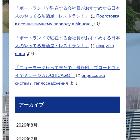
「ポートランドで駐在する会社員がおすすめする日本
人のやってる居酒屋・レストラン！」
に
Подготовка
к осенне-зимнему периоду в Минске
より
「ポートランドで駐在する会社員がおすすめする日本
人のやってる居酒屋・レストラン！」
に
накрутка
яппи
より
「ニューヨーク行って来たで！最終回、ブロードウェ
イでミュージカルCHICAGO」
に
опрессовка
системы теплоснабжения
より
アーカイブ
2026年8月
2026年7月