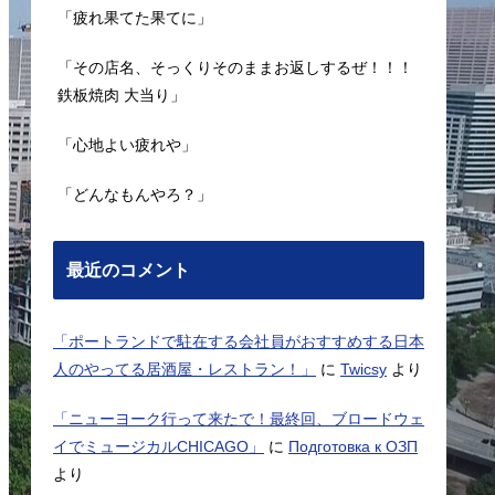
「疲れ果てた果てに」
「その店名、そっくりそのままお返しするぜ！！！
鉄板焼肉 大当り」
「心地よい疲れや」
「どんなもんやろ？」
最近のコメント
「ポートランドで駐在する会社員がおすすめする日本
人のやってる居酒屋・レストラン！」
に
Twicsy
より
「ニューヨーク行って来たで！最終回、ブロードウェ
イでミュージカルCHICAGO」
に
Подготовка к ОЗП
より