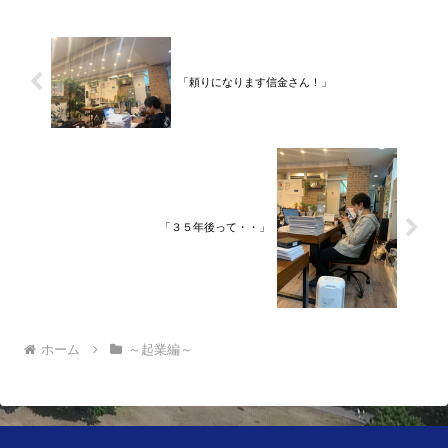
し、東京品川区南大井で不動...
「頼りになります信金さん！」
「３５年後って・・」
ホーム
～起業編～