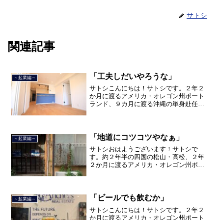
サトシ
関連記事
「工夫しだいやろうな」
～起業編～
サトシこんにちは！サトシです。２年２
か月に渡るアメリカ・オレゴン州ポート
ランド、９カ月に渡る沖縄の単身赴任の
旅を終えて、２０２１年３月５日に２３
年間のサラリーマン人生に終止符を打ち
ました。２０２１年３月９日より東京都
品川区南大井で不動産を主...
「地道にコツコツやなぁ」
～起業編～
サトシおはようございます！サトシで
す。約２年半の四国の松山・高松、２年
２か月に渡るアメリカ・オレゴン州ポー
トランド、９カ月の沖縄の単身赴任の旅
を終えて、２０２１年３月５日に２３年
間のサラリーマン人生に終止符を打っ
て、２０２１年３月９日より東...
「ビールでも飲むか」
～起業編～
サトシこんにちは！サトシです。２年２
か月に渡るアメリカ・オレゴン州ポート