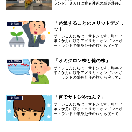
ランド、９カ月に渡る沖縄の単身赴任の
旅を終えて、２０２１年３月５日に２３
年間のサラリーマン人生に終止符を打ち
ました。２０２１年３月９日より東京都
品川区南大井で不動産を主...
「起業することのメリットデメリ
～起業編～
ット」
サトシこんにちは！サトシです。昨年２
年２か月に渡るアメリカ・オレゴン州ポ
ートランドの単身赴任の旅から戻ってき
て、５月から単身赴任で沖縄に出向して
住んでいましたが、２０２１年３月５日
で２３年間のサラリーマン人生を卒業
「オミクロン株と俺の株」
～起業編～
し、東京都品川区南大井で不...
サトシこんにちは！サトシです。昨年２
年２か月に渡るアメリカ・オレゴン州ポ
ートランドの単身赴任の旅から戻ってき
て、５月から単身赴任で沖縄に出向して
住んでいましたが、２０２１年３月５日
で２３年間のサラリーマン人生を卒業
し、東京都品川区南大井で不...
「何でサトシやねん？」
～起業編～
サトシこんにちは！サトシです。昨年２
年２か月に渡るアメリカ・オレゴン州ポ
ートランドの単身赴任の旅から戻ってき
て、５月から単身赴任で沖縄に出向して
住んでいましたが、２０２１年３月５日
で２３年間のサラリーマン人生を卒業