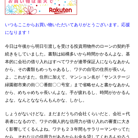
いつもここからお買い物いただいてありがとうございます。応援
になります！
今日は午後から明日引渡しを受ける投資用物件のローンの契約手
続きをしていました。書類は結構多いから時間かかるんよな。基
本的に会社の借り入れはすべてワテが連帯保証人にならなあかん
から、その書類もめっちゃあるし、ワテの自宅の住所が長いん
よ。これがまた。住所に加えて、マンション名が「サンステージ
緑園都市東の街〇〇番館〇〇号室」まで省略せんと書かなあかん
から、めちゃめちゃ長いんよな。手が疲れるし、時間がかかるん
よな。なんとなならんもんかな、しかし。
しょうがないけどな。まだまだうちの会社くらいだと、会社＝代
表者になるので、ワテの個人的な信用力が借り入れの審査に大き
く影響してくるんよね。ワテも２３年間もサラリーマンやってた
から、それなりの信用力があるからお金を貸してくれるんやろう