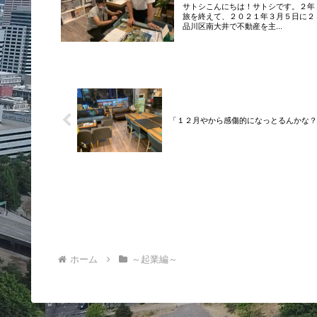
サトシこんにちは！サトシです。２年
旅を終えて、２０２１年３月５日に２
品川区南大井で不動産を主...
「１２月やから感傷的になっとるんかな？
ホーム
～起業編～