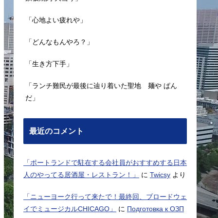
「心地よい疲れや」
「どんなもんやろ？」
「生き方下手」
「ランチ難民が最後に辿り着いた聖地 麺や ぱん
だ」
最近のコメント
「ポートランドで駐在する会社員がおすすめする日本
人のやってる居酒屋・レストラン！」
に
Twicsy
より
「ニューヨーク行って来たで！最終回、ブロードウェ
イでミュージカルCHICAGO」
に
Подготовка к ОЗП