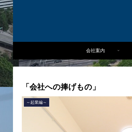
会社案内
「会社への捧げもの」
～起業編～