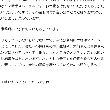
のが１２時半スパイラルです。お土産も持たせていただけてありがた
にいけばいいですね。その後もお付き合いはまだまだ続きますので、
伝いしようと思っています。
、事務所の中がわちゃわちゃしています。
くりもしていかないといけないので、今週は新蒲田の物件のイベント
ことにしました。会社への捧げものや。生贄や。大前さんと白井さん
ニングに入ってもらって、細々としたところのメンテナンスもお願い
良い結果が出ると思います。おととしも去年も別の物件を会社の生贄
す。悲しい。でも、会社の資産を増やしていくための礎となるのじ
って終われるようにしたいですね。