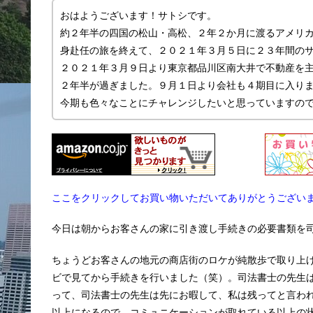
おはようございます！サトシです。
約２年半の四国の松山・高松、２年２か月に渡るアメリ
身赴任の旅を終えて、２０２１年３月５日に２３年間の
２０２１年３月９日より東京都品川区南大井で不動産を主に
２年半が過ぎました。９月１日より会社も４期目に入り
今期も色々なことにチャレンジしたいと思っていますの
ここをクリックしてお買い物いただいてありがとうござい
今日は朝からお客さんの家に引き渡し手続きの必要書類を
ちょうどお客さんの地元の商店街のロケが純散歩で取り上
ビで見てから手続きを行いました（笑）。司法書士の先生
って、司法書士の先生は先にお暇して、私は残ってと言わ
以上になるので、コミュニケーションが取れている以上の