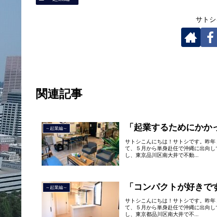
サトシ
関連記事
「起業するためにかか
～起業編～
サトシこんにちは！サトシです。昨年
て、５月から単身赴任で沖縄に出向し
し、東京品川区南大井で不動...
「コンパクトが好きで
～起業編～
サトシこんにちは！サトシです。昨年
て、５月から単身赴任で沖縄に出向し
し、東京都品川区南大井で不...