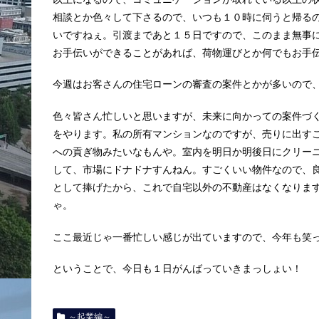
相談とか色々して下さるので、いつも１０時に伺うと帰る
いですねぇ。引渡まであと１５日ですので、このまま無事
お手伝いができることがあれば、荷物運びとか何でもお手
今週はお客さんの住宅ローンの審査の案件とかが多いので
色々皆さん忙しいと思いますが、未来に向かっての案件づ
をやります。私の所有マンションなのですが、売りに出す
への貢ぎ物みたいなもんや。室内を明日か明後日にクリー
して、市場にドナドナすんねん。すごくいい物件なので、
として捧げたから、これで自宅以外の不動産はなくなりま
ゃ。
ここ最近じゃ一番忙しい感じが出ていますので、今年も笑
ということで、今日も１日がんばっていきまっしょい！
～起業編～