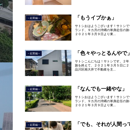
「もうイブかぁ」
～起業編～
サトシおはようございます！サトシで
ランド、９カ月の沖縄の単身赴任の旅
２０２１年３月９日より東...
「色々やっとるんやで
～起業編～
サトシこんにちは！サトシです。２年
旅を終えて、２０２１年３月５日に２
品川区南大井で不動産を主...
「なんでも一緒やな」
～起業編～
サトシおはようございます！サトシで
ランド、９カ月の沖縄の単身赴任の旅
２０２１年３月９日より東...
「でも、それが人間っ
～起業編～