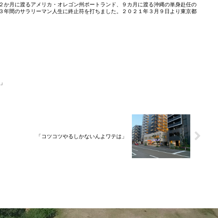
２か月に渡るアメリカ・オレゴン州ポートランド、９カ月に渡る沖縄の単身赴任の
３年間のサラリーマン人生に終止符を打ちました。２０２１年３月９日より東京都
」
「コツコツやるしかないんよワテは」