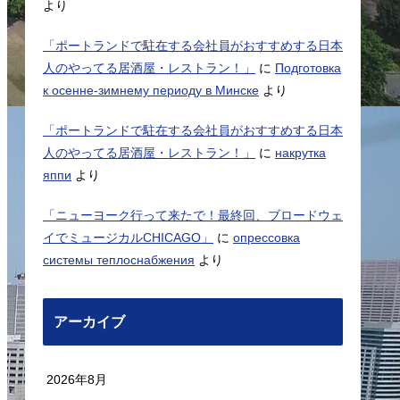
より
「ポートランドで駐在する会社員がおすすめする日本
人のやってる居酒屋・レストラン！」
に
Подготовка
к осенне-зимнему периоду в Минске
より
「ポートランドで駐在する会社員がおすすめする日本
人のやってる居酒屋・レストラン！」
に
накрутка
яппи
より
「ニューヨーク行って来たで！最終回、ブロードウェ
イでミュージカルCHICAGO」
に
опрессовка
системы теплоснабжения
より
アーカイブ
2026年8月