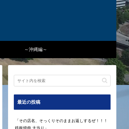
～沖縄編～
最近の投稿
「その店名、そっくりそのままお返しするぜ！！！
鉄板焼肉 大当り」