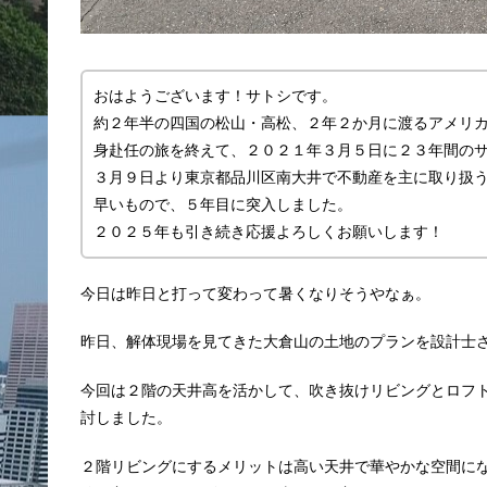
おはようございます！サトシです。
約２年半の四国の松山・高松、２年２か月に渡るアメリ
身赴任の旅を終えて、２０２１年３月５日に２３年間の
３月９日より東京都品川区南大井で不動産を主に取り扱う「
早いもので、５年目に突入しました。
２０２５年も引き続き応援よろしくお願いします！
今日は昨日と打って変わって暑くなりそうやなぁ。
昨日、解体現場を見てきた大倉山の土地のプランを設計士
今回は２階の天井高を活かして、吹き抜けリビングとロフ
討しました。
２階リビングにするメリットは高い天井で華やかな空間に