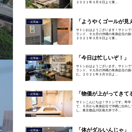
２０２１年３月９日より東...
「ようやくゴールが見
～起業編～
サトシおはようございます！サトシで
ランド、９カ月の沖縄の単身赴任の旅
２０２１年３月９日より東...
「今日は忙しいぞ！」
～起業編～
サトシおはようございます。サトシで
ランド、９カ月の沖縄の単身赴任の旅
た。２０２１年３月９日よ...
「物価が上がってきて
～起業編～
サトシこんにちは！サトシです。昨年
て、５月から単身赴任で沖縄に出向し
し、東京都品川区南大井で不...
「体がダルいんじゃ」
～起業編～