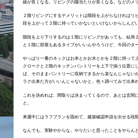
線が良くなる。リビングの陽当たりが良くなる。などのメ
２階リビングにするデメリットは階段を上がらなければリ
段を上がって２階に持っていかないといけないからしんど
階段を上り下りするのは１階にリビングがあっても、結局
と１階に部屋もあるタイプがいいんやろうけど、今回のタ
やっぱり一番のネックはお米とかお水とかを２階に持って
クロークと２階のキッチンパントリーを上下で揃う位置に
ば、そのままパントリーに収納できるから楽なんじゃない
ラク出来た方がいいんじゃないかと。色々調べてみて出来
これを決めれば、間取りは決まってくるので、あとは玄関
と。
来週中にはラフプランを固めて、建築確認申請を出せる段
なんでも、実験やからな。やりたいと思ったことをやらん