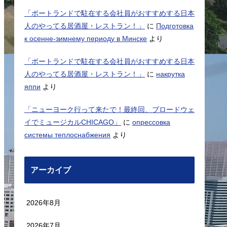
「ポートランドで駐在する会社員がおすすめする日本
人のやってる居酒屋・レストラン！」
に
Подготовка
к осенне-зимнему периоду в Минске
より
「ポートランドで駐在する会社員がおすすめする日本
人のやってる居酒屋・レストラン！」
に
накрутка
яппи
より
「ニューヨーク行って来たで！最終回、ブロードウェ
イでミュージカルCHICAGO」
に
опрессовка
системы теплоснабжения
より
アーカイブ
2026年8月
2026年7月