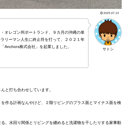
2025.07.13
カ・オレゴン州ポートランド、９カ月の沖縄の単
サラリーマン人生に終止符を打って、２０２１年
Anchors株式会社」を起業しました。
サトシ
さんと打ち合わせしています。
トを作る計画なんやけど、２階リビングのプラス面とマイナス面を検
なる。水回り関係とリビングを纏めると洗濯物を干したりする家事動