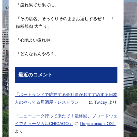
「疲れ果てた果てに」
「その店名、そっくりそのままお返しするぜ！！！
鉄板焼肉 大当り」
「心地よい疲れや」
「どんなもんやろ？」
最近のコメント
「ポートランドで駐在する会社員がおすすめする日本
人のやってる居酒屋・レストラン！」
に
Twicsy
より
「ニューヨーク行って来たで！最終回、ブロードウェ
イでミュージカルCHICAGO」
に
Подготовка к ОЗП
より