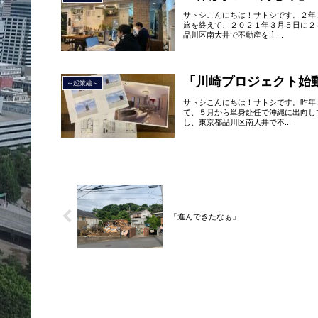
サトシこんにちは！サトシです。２年
旅を終えて、２０２１年３月５日に２
品川区南大井で不動産を主...
「川崎プロジェクト始
～起業編～
サトシこんにちは！サトシです。昨年
て、５月から単身赴任で沖縄に出向し
し、東京都品川区南大井で不...
「進んできたなぁ」