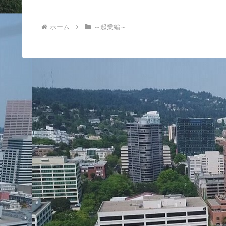
ホーム
～起業編～