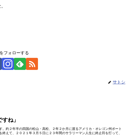
な。
をフォローする
サトシ
ですね」
す。約２年半の四国の松山・高松、２年２か月に渡るアメリカ・オレゴン州ポート
を終えて、２０２１年３月５日に２３年間のサラリーマン人生に終止符を打って、