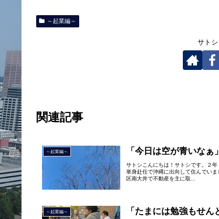
～起業編～
サトシ
関連記事
「今日は空が青いなぁ
～起業編～
サトシこんにちは！サトシです。２年
単身赴任で沖縄に出向して住んでいま
区南大井で不動産を主に取...
「たまには勉強もせん
～起業編～