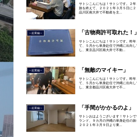
サトシこんにちは！サトシです。２年
旅を終えて、２０２１年３月５日に２
品川区南大井で不動産を主...
「古物商許可取れた！
～起業編～
サトシこんにちは！サトシです。昨年
て、５月から単身赴任で沖縄に出向し
し、東京品川区南大井で不動...
「無敵のマイキー」
～起業編～
サトシこんにちは！サトシです。昨年
て、５月から単身赴任で沖縄に出向し
し、東京都品川区南大井で不...
「手間がかかるのよ」
～起業編～
サトシおはようございます！サトシで
ランド、９カ月の沖縄の単身赴任の旅
２０２１年３月９日より東...