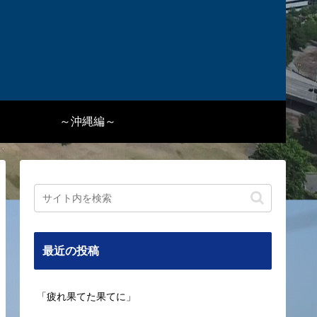
～沖縄編～
最近の投稿
「疲れ果てた果てに」