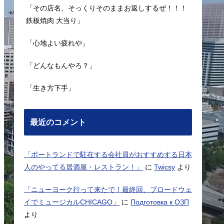
「その店名、そっくりそのままお返しするぜ！！！
鉄板焼肉 大当り」
「心地よい疲れや」
「どんなもんやろ？」
「生き方下手」
最近のコメント
「ポートランドで駐在する会社員がおすすめする日本
人のやってる居酒屋・レストラン！」
に
Twicsy
より
「ニューヨーク行って来たで！最終回、ブロードウェ
イでミュージカルCHICAGO」
に
Подготовка к ОЗП
より