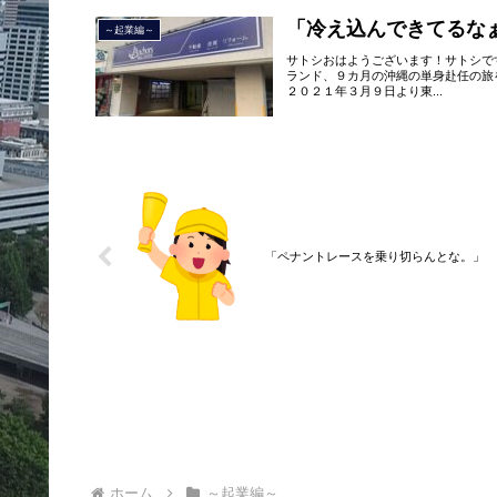
「冷え込んできてるな
～起業編～
サトシおはようございます！サトシで
ランド、９カ月の沖縄の単身赴任の旅
２０２１年３月９日より東...
「ペナントレースを乗り切らんとな。」
ホーム
～起業編～