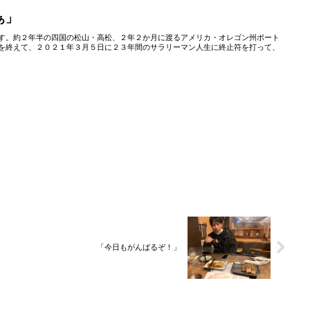
ぁ」
す。約２年半の四国の松山・高松、２年２か月に渡るアメリカ・オレゴン州ポート
を終えて、２０２１年３月５日に２３年間のサラリーマン人生に終止符を打って、
「今日もがんばるぞ！」