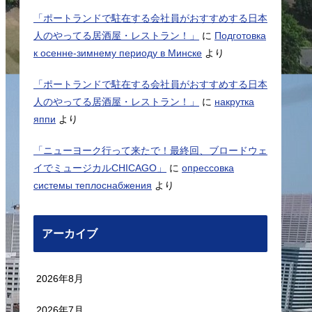
「ポートランドで駐在する会社員がおすすめする日本
人のやってる居酒屋・レストラン！」
に
Подготовка
к осенне-зимнему периоду в Минске
より
「ポートランドで駐在する会社員がおすすめする日本
人のやってる居酒屋・レストラン！」
に
накрутка
яппи
より
「ニューヨーク行って来たで！最終回、ブロードウェ
イでミュージカルCHICAGO」
に
опрессовка
системы теплоснабжения
より
アーカイブ
2026年8月
2026年7月