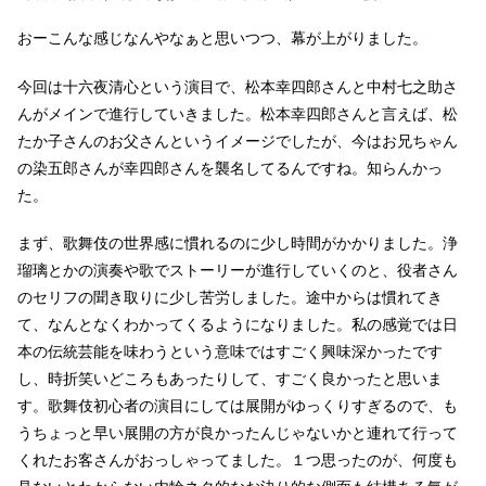
おーこんな感じなんやなぁと思いつつ、幕が上がりました。
今回は十六夜清心という演目で、松本幸四郎さんと中村七之助さ
んがメインで進行していきました。松本幸四郎さんと言えば、松
たか子さんのお父さんというイメージでしたが、今はお兄ちゃん
の染五郎さんが幸四郎さんを襲名してるんですね。知らんかっ
た。
まず、歌舞伎の世界感に慣れるのに少し時間がかかりました。浄
瑠璃とかの演奏や歌でストーリーが進行していくのと、役者さん
のセリフの聞き取りに少し苦労しました。途中からは慣れてき
て、なんとなくわかってくるようになりました。私の感覚では日
本の伝統芸能を味わうという意味ではすごく興味深かったです
し、時折笑いどころもあったりして、すごく良かったと思いま
す。歌舞伎初心者の演目にしては展開がゆっくりすぎるので、も
うちょっと早い展開の方が良かったんじゃないかと連れて行って
くれたお客さんがおっしゃってました。１つ思ったのが、何度も