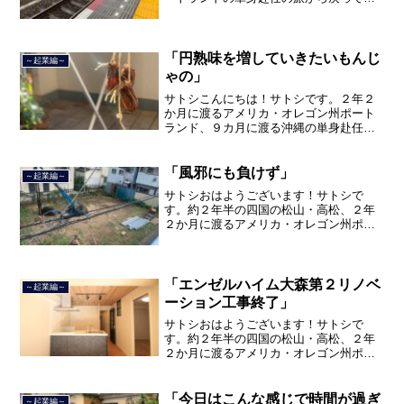
て、５月から単身赴任で沖縄に出向して
住んでいましたが、２０２１年３月５日
で２３年間のサラリーマン人生を卒業
し、東京品川区南大井で不動...
「円熟味を増していきたいもんじ
～起業編～
ゃの」
サトシこんにちは！サトシです。２年２
か月に渡るアメリカ・オレゴン州ポート
ランド、９カ月に渡る沖縄の単身赴任の
旅を終えて、２０２１年３月５日に２３
年間のサラリーマン人生に終止符を打ち
ました。２０２１年３月９日より東京都
「風邪にも負けず」
～起業編～
品川区南大井で不動産を主...
サトシおはようございます！サトシで
す。約２年半の四国の松山・高松、２年
２か月に渡るアメリカ・オレゴン州ポー
トランド、９カ月の沖縄の単身赴任の旅
を終えて、２０２１年３月５日に２３年
間のサラリーマン人生に終止符を打ちま
した。２０２１年３月９日よ...
「エンゼルハイム大森第２リノベ
～起業編～
ーション工事終了」
サトシおはようございます！サトシで
す。約２年半の四国の松山・高松、２年
２か月に渡るアメリカ・オレゴン州ポー
トランド、９カ月の沖縄の単身赴任の旅
を終えて、２０２１年３月５日に２３年
間のサラリーマン人生に終止符を打ちま
「今日はこんな感じで時間が過ぎ
～起業編～