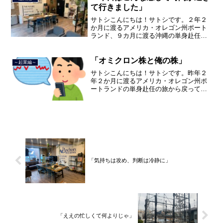
した。２０２１年３月９日よ...
て行きました」
サトシこんにちは！サトシです。２年２
か月に渡るアメリカ・オレゴン州ポート
ランド、９カ月に渡る沖縄の単身赴任の
旅を終えて、２０２１年３月５日に２３
年間のサラリーマン人生に終止符を打ち
ました。２０２１年３月９日より東京都
「オミクロン株と俺の株」
～起業編～
品川区南大井で不動産を主...
サトシこんにちは！サトシです。昨年２
年２か月に渡るアメリカ・オレゴン州ポ
ートランドの単身赴任の旅から戻ってき
て、５月から単身赴任で沖縄に出向して
住んでいましたが、２０２１年３月５日
で２３年間のサラリーマン人生を卒業
し、東京都品川区南大井で不...
「気持ちは攻め、判断は冷静に」
「ええの忙しくて何よりじゃ」