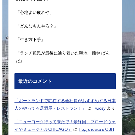
「心地よい疲れや」
「どんなもんやろ？」
「生き方下手」
「ランチ難民が最後に辿り着いた聖地 麺や ぱん
だ」
最近のコメント
「ポートランドで駐在する会社員がおすすめする日本
人のやってる居酒屋・レストラン！」
に
Twicsy
より
「ニューヨーク行って来たで！最終回、ブロードウェ
イでミュージカルCHICAGO」
に
Подготовка к ОЗП