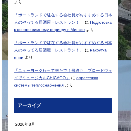
より
「ポートランドで駐在する会社員がおすすめする日本
人のやってる居酒屋・レストラン！」
に
Подготовка
к осенне-зимнему периоду в Минске
より
「ポートランドで駐在する会社員がおすすめする日本
人のやってる居酒屋・レストラン！」
に
накрутка
яппи
より
「ニューヨーク行って来たで！最終回、ブロードウェ
イでミュージカルCHICAGO」
に
опрессовка
системы теплоснабжения
より
アーカイブ
2026年8月