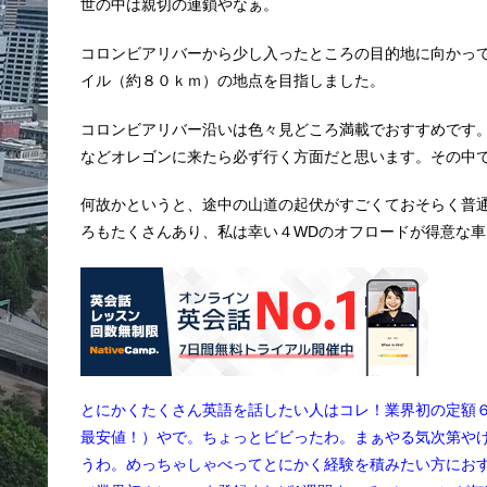
世の中は親切の連鎖やなぁ。
コロンビアリバーから少し入ったところの目的地に向かっ
イル（約８０ｋｍ）の地点を目指しました。
コロンビアリバー沿いは色々見どころ満載でおすすめです
などオレゴンに来たら必ず行く方面だと思います。その中
何故かというと、途中の山道の起伏がすごくておそらく普
ろもたくさんあり、私は幸い４WDのオフロードが得意な
とにかくたくさん英語を話したい人はコレ！業界初の定額
最安値！）やで。ちょっとビビったわ。まぁやる気次第や
うわ。めっちゃしゃべってとにかく経験を積みたい方にお