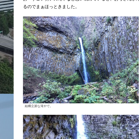
るのでまぁほっときました。
結構立派な滝やで。