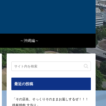
～沖縄編～
最近の投稿
「その店名、そっくりそのままお返しするぜ！！！
鉄板焼肉 大当り」