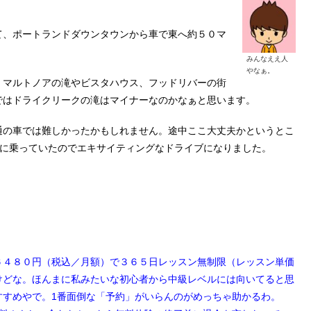
て、ポートランドダウンタウンから車で東へ約５０マ
みんなええ人
やなぁ。
。マルトノアの滝やビスタハウス、フッドリバーの街
ではドライクリークの滝はマイナーなのかなぁと思います。
通の車では難しかったかもしれません。途中ここ大丈夫かというとこ
車に乗っていたのでエキサイティングなドライブになりました。
６４８０円（税込／月額）で３６５日レッスン無制限（レッスン単価
けどな。ほんまに私みたいな初心者から中級レベルには向いてると思
すすめやで。1番面倒な「予約」がいらんのがめっちゃ助かるわ。