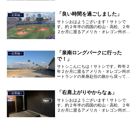
を終えて、２０２１年３月５日に２３年
間のサラリーマン人生に終止符を打っ
て、２０２１年３月９日より東...
「良い時間を過ごしました」
～起業編～
サトシおはようございます！サトシで
す。約２年半の四国の松山・高松、２年
２か月に渡るアメリカ・オレゴン州ポー
トランド、９カ月の沖縄の単身赴任の旅
を終えて、２０２１年３月５日に２３年
間のサラリーマン人生に終止符を打っ
て、２０２１年３月９日より東...
「泉南ロングパークに行った
～起業編～
で！」
サトシこんにちは！サトシです。昨年２
年２か月に渡るアメリカ・オレゴン州ポ
ートランドの単身赴任の旅から戻ってき
て、５月から単身赴任で沖縄に出向して
住んでいましたが、２０２１年３月５日
で２３年間のサラリーマン人生を卒業
「右肩上がりやからなぁ」
～起業編～
し、東京都品川区南大井で不...
サトシおはようございます！サトシで
す。約２年半の四国の松山・高松、２年
２か月に渡るアメリカ・オレゴン州ポー
トランド、９カ月の沖縄の単身赴任の旅
を終えて、２０２１年３月５日に２３年
間のサラリーマン人生に終止符を打っ
て、２０２１年３月９日より東...