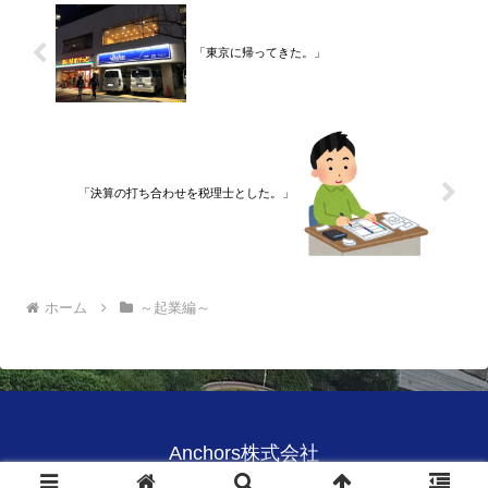
「東京に帰ってきた。」
「決算の打ち合わせを税理士とした。」
ホーム
～起業編～
Anchors株式会社
© 2020 Anchors株式会社.