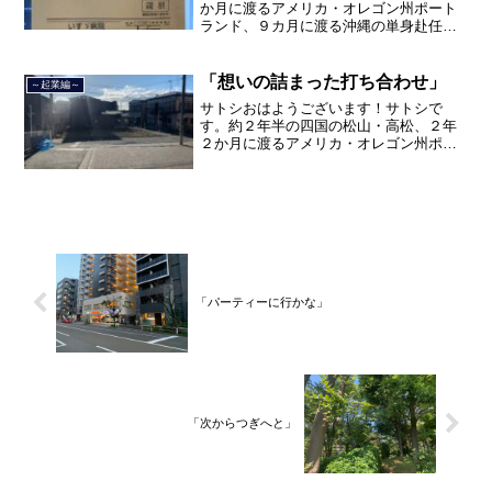
か月に渡るアメリカ・オレゴン州ポート
ランド、９カ月に渡る沖縄の単身赴任の
旅を終えて、２０２１年３月５日に２３
年間のサラリーマン人生に終止符を打ち
ました。２０２１年３月９日より東京都
「想いの詰まった打ち合わせ」
～起業編～
品川区南大井で不動産を主...
サトシおはようございます！サトシで
す。約２年半の四国の松山・高松、２年
２か月に渡るアメリカ・オレゴン州ポー
トランド、９カ月の沖縄の単身赴任の旅
を終えて、２０２１年３月５日に２３年
間のサラリーマン人生に終止符を打っ
て、２０２１年３月９日より東...
「パーティーに行かな」
「次からつぎへと」