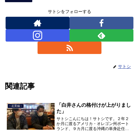
サトシをフォローする
サトシ
関連記事
「白井さんの格付けが上がりまし
～起業編～
た」
サトシこんにちは！サトシです。２年２
か月に渡るアメリカ・オレゴン州ポート
ランド、９カ月に渡る沖縄の単身赴任の
旅を終えて、２０２１年３月５日に２３
年間のサラリーマン人生に終止符を打ち