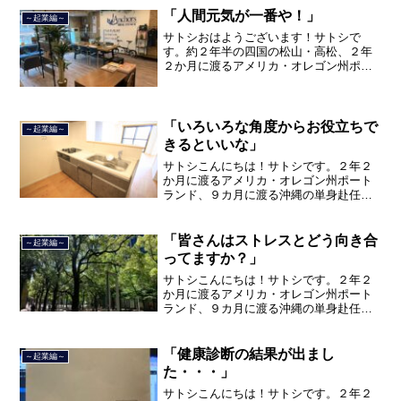
ました。２０２１年３月９日より東京都
「人間元気が一番や！」
～起業編～
品川区南大井で不動産を主...
サトシおはようございます！サトシで
す。約２年半の四国の松山・高松、２年
２か月に渡るアメリカ・オレゴン州ポー
トランド、９カ月の沖縄の単身赴任の旅
を終えて、２０２１年３月５日に２３年
間のサラリーマン人生に終止符を打っ
て、２０２１年３月９日より東...
「いろいろな角度からお役立ちで
～起業編～
きるといいな」
サトシこんにちは！サトシです。２年２
か月に渡るアメリカ・オレゴン州ポート
ランド、９カ月に渡る沖縄の単身赴任の
旅を終えて、２０２１年３月５日に２３
年間のサラリーマン人生に終止符を打ち
ました。２０２１年３月９日より東京都
「皆さんはストレスとどう向き合
～起業編～
品川区南大井で不動産を主...
ってますか？」
サトシこんにちは！サトシです。２年２
か月に渡るアメリカ・オレゴン州ポート
ランド、９カ月に渡る沖縄の単身赴任の
旅を終えて、２０２１年３月５日に２３
年間のサラリーマン人生に終止符を打ち
ました。２０２１年３月９日より東京都
「健康診断の結果が出まし
～起業編～
品川区南大井で不動産を主...
た・・・」
サトシこんにちは！サトシです。２年２