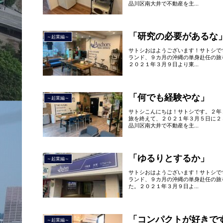
品川区南大井で不動産を主...
「研究の必要があるな
～起業編～
サトシおはようございます！サトシで
ランド、９カ月の沖縄の単身赴任の旅
２０２１年３月９日より東...
「何でも経験やな」
～起業編～
サトシこんにちは！サトシです。２年
旅を終えて、２０２１年３月５日に２
品川区南大井で不動産を主...
「ゆるりとするか」
～起業編～
サトシおはようございます！サトシで
ランド、９カ月の沖縄の単身赴任の旅
た。２０２１年３月９日よ...
「コンパクトが好きで
～起業編～