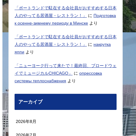
「ポートランドで駐在する会社員がおすすめする日本
人のやってる居酒屋・レストラン！」
に
Подготовка
к осенне-зимнему периоду в Минске
より
「ポートランドで駐在する会社員がおすすめする日本
人のやってる居酒屋・レストラン！」
に
накрутка
яппи
より
「ニューヨーク行って来たで！最終回、ブロードウェ
イでミュージカルCHICAGO」
に
опрессовка
системы теплоснабжения
より
アーカイブ
2026年8月
2026年7月