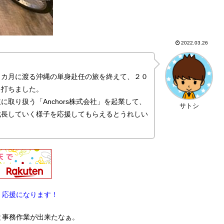
2022.03.26
９カ月に渡る沖縄の単身赴任の旅を終えて、２０
を打ちました。
取り扱う「Anchors株式会社」を起業して、
サトシ
成長していく様子を応援してもらえるとうれしい
。応援になります！
と事務作業が出来たなぁ。