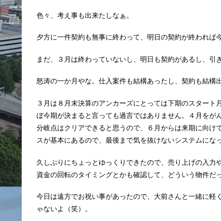
色々、考え事も出来たしなぁ。
夕方に一件契約も無事に終わって、明日の契約が終われば
まだ、３月は終わっていないし、明日も契約があるし、引
怒涛の一か月やな。仕入案件も結構あったし、契約も結構
３月は８月末決算のアンカーズにとっては下期のスタート
ぼ今期が決まると言っても過言ではありません。４月をが
分岐点はクリアできると思うので、６月からは来期に向け
スが基本にあるので、最後まで気を抜けないシステムにな
久しぶりにちょっとゆっくりできたので、売り上げの入力
資金の回転のタイミングとかも確認して、どういう物件だ
今日は遠方でお祝い事があったので、大前さんと一緒に軽
ゃないよ（笑）。