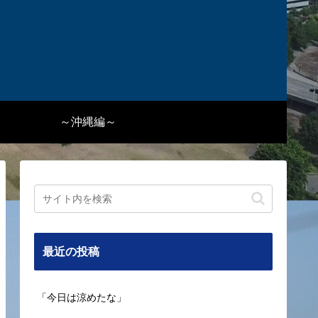
～沖縄編～
最近の投稿
「今日は涼めたな」