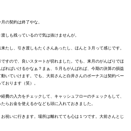
今月の契約は終了やな。
き渡しも残っているので気は抜けませんが。
出来たし、引き渡しもたくさんあったし、ほんと３月って感じです。
月ですので、良いスタートが切れました。でも、来月のがんばりでほ
んばればいけるかなぁ？まぁ、５月もがんばれば、今期の決算の損益
て動いていけます。でも、大前さんと白井さんのボーナスは契約ベー
っております（笑）。
や経費の入力をチェックして、キャッシュフローのチェックもして、
ったらお金を使えるかなども頭に入れておきました。
くお祝いに行きます。場所は離れてても心は１つです。大前さんとじ