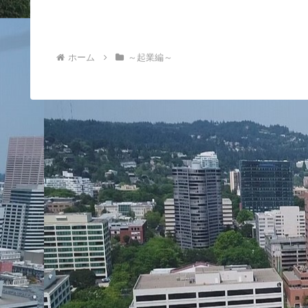
ホーム
～起業編～