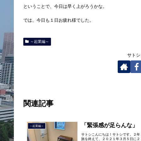
ということで、今日は早く上がろうかな。
では、今日も１日お疲れ様でした。
～起業編～
サトシ
関連記事
「緊張感が足らんな」
～起業編～
サトシこんにちは！サトシです。２年
旅を終えて、２０２１年３月５日に２