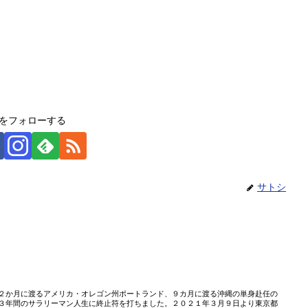
をフォローする
サトシ
２か月に渡るアメリカ・オレゴン州ポートランド、９カ月に渡る沖縄の単身赴任の
３年間のサラリーマン人生に終止符を打ちました。２０２１年３月９日より東京都