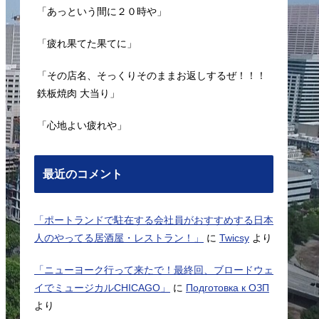
「あっという間に２０時や」
「疲れ果てた果てに」
「その店名、そっくりそのままお返しするぜ！！！
鉄板焼肉 大当り」
「心地よい疲れや」
最近のコメント
「ポートランドで駐在する会社員がおすすめする日本
人のやってる居酒屋・レストラン！」
に
Twicsy
より
「ニューヨーク行って来たで！最終回、ブロードウェ
イでミュージカルCHICAGO」
に
Подготовка к ОЗП
より