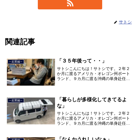
サトシ
関連記事
「３５年後って・・」
～起業編～
サトシこんにちは！サトシです。２年２
か月に渡るアメリカ・オレゴン州ポート
ランド、９カ月に渡る沖縄の単身赴任の
旅を終えて、２０２１年３月５日に２３
年間のサラリーマン人生に終止符を打ち
ました。２０２１年３月９日より東京都
品川区南大井で不動産を主...
「暮らしが多様化してきてるよ
～起業編～
な」
サトシこんにちは！サトシです。２年２
か月に渡るアメリカ・オレゴン州ポート
ランド、９カ月に渡る沖縄の単身赴任の
旅を終えて、２０２１年３月５日に２３
年間のサラリーマン人生に終止符を打ち
ました。２０２１年３月９日より東京都
「なんかうれしいなぁ」