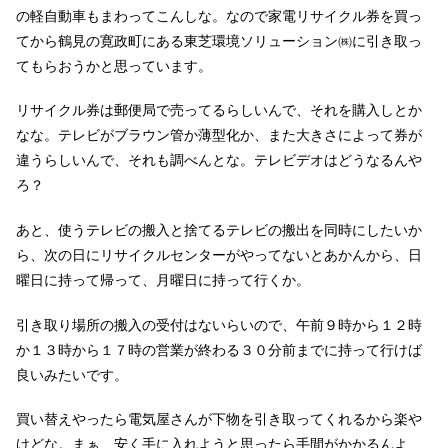
の軽自動車もまわってこんしな。なので家電リサイクル券を買っ
てから鶴見の寛政町にある東芝環境ソリューション㈱に引き取っ
てもらおうかと思っています。
リサイクル券は郵便局で売ってるらしいんで、それを購入しとか
なな。テレビがブラウン管か薄型化か、また大きさによって券が
違うらしいんで、それも調べんとな。テレビデオはどうなるんや
ろ？
あと、使うテレビの搬入と捨てるテレビの搬出を同時にしたいか
ら、次の日にリサイクルセンターがやってないとあかんから、日
曜日に持って帰って、月曜日に持って行くか。
引き取り場所の搬入の受付はないらいので、午前９時から１２時
か１３時から１７時の営業が終わる３０分前までに持って行けば
良いみたいです。
買い替えやったら電気屋さんが下物を引き取ってくれるから楽や
けどな。まぁ、安く手に入れようと思ったら手間がかかるんよ