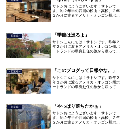
～起業編～
品川区南大井で不動産を主...
サトシおはようございます！サトシで
す。約２年半の四国の松山・高松、２年
２か月に渡るアメリカ・オレゴン州ポー
トランド、９カ月の沖縄の単身赴任の旅
を終えて、２０２１年３月５日に２３年
間のサラリーマン人生に終止符を打っ
て、２０２１年３月９日より東...
「季節は巡るよ」
～起業編～
サトシこんにちは！サトシです。昨年２
年２か月に渡るアメリカ・オレゴン州ポ
ートランドの単身赴任の旅から戻ってき
て、５月から単身赴任で沖縄に出向して
住んでいましたが、２０２１年３月５日
で２３年間のサラリーマン人生を卒業
し、東京都品川区南大井で不...
「このブログって日報やな。」
～起業編～
サトシこんにちは！サトシです。昨年２
年２か月に渡るアメリカ・オレゴン州ポ
ートランドの単身赴任の旅から戻ってき
て、５月から単身赴任で沖縄に出向して
住んでいましたが、２０２１年３月５日
で２３年間のサラリーマン人生を卒業
し、東京品川区南大井で不動...
「やっぱり落ちたかぁ」
～起業編～
サトシおはようございます！サトシで
す。約２年半の四国の松山・高松、２年
２か月に渡るアメリカ・オレゴン州ポー
トランド、９カ月の沖縄の単身赴任の旅