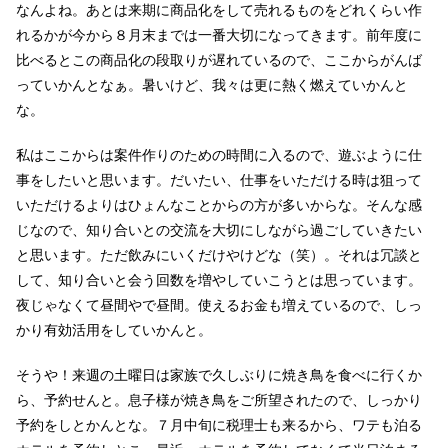
なんよね。あとは来期に商品化をして売れるものをどれくらい作
れるかが今から８月末までは一番大切になってきます。前年度に
比べるとこの商品化の段取りが遅れているので、ここからがんば
っていかんとなぁ。暑いけど、我々は更に熱く燃えていかんと
な。
私はここからは案件作りのための時間に入るので、遊ぶように仕
事をしたいと思います。だいたい、仕事をいただける時は狙って
いただけるよりはひょんなことからの方が多いからな。そんな感
じなので、知り合いとの交流を大切にしながら過ごしていきたい
と思います。ただ飲みにいくだけやけどな（笑）。それは冗談と
して、知り合いと会う回数を増やしていこうとは思っています。
夜じゃなくて昼間やで昼間。使えるお金も増えているので、しっ
かり有効活用をしていかんと。
そうや！来週の土曜日は家族で久しぶりに焼き鳥を食べに行くか
ら、予約せんと。息子様が焼き鳥をご所望されたので、しっかり
予約をしとかんとな。７月中旬に税理士も来るから、ワテも泊る