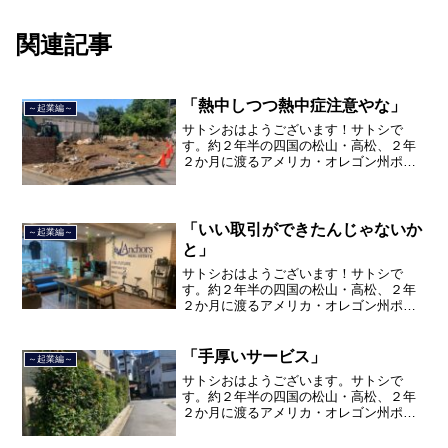
関連記事
「熱中しつつ熱中症注意やな」
～起業編～
サトシおはようございます！サトシで
す。約２年半の四国の松山・高松、２年
２か月に渡るアメリカ・オレゴン州ポー
トランド、９カ月の沖縄の単身赴任の旅
を終えて、２０２１年３月５日に２３年
間のサラリーマン人生に終止符を打っ
て、２０２１年３月９日より東...
「いい取引ができたんじゃないか
～起業編～
と」
サトシおはようございます！サトシで
す。約２年半の四国の松山・高松、２年
２か月に渡るアメリカ・オレゴン州ポー
トランド、９カ月の沖縄の単身赴任の旅
を終えて、２０２１年３月５日に２３年
間のサラリーマン人生に終止符を打っ
「手厚いサービス」
～起業編～
て、２０２１年３月９日より東...
サトシおはようございます。サトシで
す。約２年半の四国の松山・高松、２年
２か月に渡るアメリカ・オレゴン州ポー
トランド、９カ月の沖縄の単身赴任の旅
を終えて、２０２１年３月５日に２３年