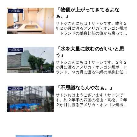
間のサラリーマン人生に終止符を打ちま
した。２０２１年３月９日よ...
「物価が上がってきてるよな
～起業編～
ぁ。」
サトシこんにちは！サトシです。昨年２
年２か月に渡るアメリカ・オレゴン州ポ
ートランドの単身赴任の旅から戻ってき
て、５月から単身赴任で沖縄に出向して
住んでいましたが、２０２１年３月５日
で２３年間のサラリーマン人生を卒業
「水を大量に飲むのがいいと思
～起業編～
し、東京都品川区南大井で不...
う」
サトシこんにちは！サトシです。２年２
か月に渡るアメリカ・オレゴン州ポート
ランド、９カ月に渡る沖縄の単身赴任の
旅を終えて、２０２１年３月５日に２３
年間のサラリーマン人生に終止符を打ち
ました。２０２１年３月９日より東京都
「不思議なもんやなぁ。」
～起業編～
品川区南大井で不動産を主...
サトシおはようございます！サトシで
す。約２年半の四国の松山・高松、２年
２か月に渡るアメリカ・オレゴン州ポー
トランド、９カ月の沖縄の単身赴任の旅
を終えて、２０２１年３月５日に２３年
間のサラリーマン人生に終止符を打っ
て、２０２１年３月９日より東...