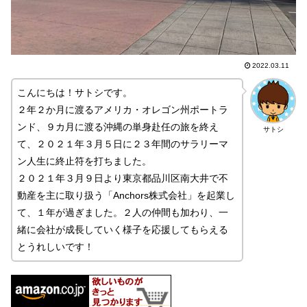
2022.03.11
こんにちは！サトシです。
２年２か月に渡るアメリカ・オレゴン州ポートラ
ンド、９カ月に渡る沖縄の単身赴任の旅を終え
サトシ
て、２０２１年３月５日に２３年間のサラリーマ
ン人生に終止符を打ちました。
２０２１年３月９日より東京都品川区南大井で不
動産を主に取り扱う「Anchors株式会社」を起業し
て、１年が過ぎました。２人の仲間も加わり、一
緒に会社が成長していく様子を応援してもらえる
とうれしいです！