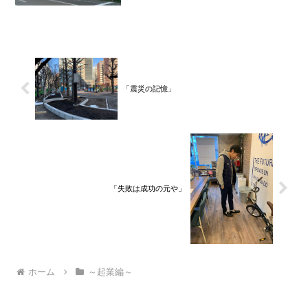
トランド、９カ月の沖縄の単身赴任の旅
を終えて、２０２１年３月５日に２３年
間のサラリーマン人生に終止符を打っ
て、２０２１年３月９日より東...
「震災の記憶」
「失敗は成功の元や」
ホーム
～起業編～