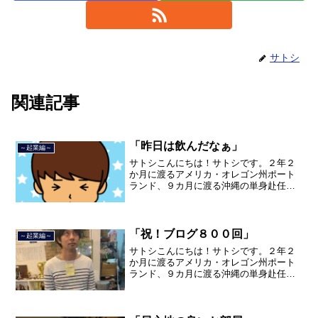
サトシ
関連記事
「昨日は飲んだなぁ」
～起業編～
サトシこんにちは！サトシです。２年２
か月に渡るアメリカ・オレゴン州ポート
ランド、９カ月に渡る沖縄の単身赴任の
旅を終えて、２０２１年３月５日に２３
年間のサラリーマン人生に終止符を打ち
ました。２０２１年３月９日より東京都
品川区南大井で不動産を主...
「祝！ブログ８００回」
～起業編～
サトシこんにちは！サトシです。２年２
か月に渡るアメリカ・オレゴン州ポート
ランド、９カ月に渡る沖縄の単身赴任の
旅を終えて、２０２１年３月５日に２３
年間のサラリーマン人生に終止符を打ち
ました。２０２１年３月９日より東京都