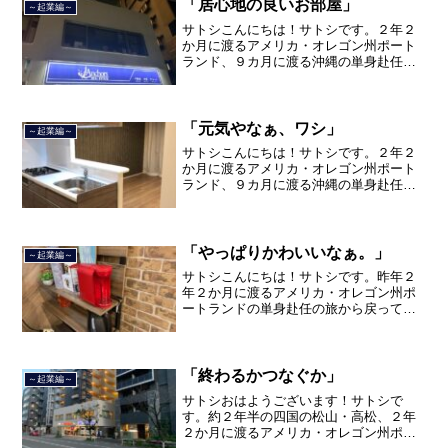
品川区南大井で不動産を主...
「居心地の良いお部屋」
～起業編～
サトシこんにちは！サトシです。２年２
か月に渡るアメリカ・オレゴン州ポート
ランド、９カ月に渡る沖縄の単身赴任の
旅を終えて、２０２１年３月５日に２３
年間のサラリーマン人生に終止符を打ち
ました。２０２１年３月９日より東京都
品川区南大井で不動産を主...
「元気やなぁ、ワシ」
～起業編～
サトシこんにちは！サトシです。２年２
か月に渡るアメリカ・オレゴン州ポート
ランド、９カ月に渡る沖縄の単身赴任の
旅を終えて、２０２１年３月５日に２３
年間のサラリーマン人生に終止符を打ち
ました。２０２１年３月９日より東京都
品川区南大井で不動産を主...
「やっぱりかわいいなぁ。」
～起業編～
サトシこんにちは！サトシです。昨年２
年２か月に渡るアメリカ・オレゴン州ポ
ートランドの単身赴任の旅から戻ってき
て、５月から単身赴任で沖縄に出向して
住んでいましたが、２０２１年３月５日
で２３年間のサラリーマン人生を卒業
し、東京品川区南大井で不動...
「終わるかつなぐか」
～起業編～
サトシおはようございます！サトシで
す。約２年半の四国の松山・高松、２年
２か月に渡るアメリカ・オレゴン州ポー