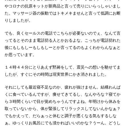
やコロナの抗原キットが新商品と言って売りにいらっしゃいまし
た。マッサージ器の振動ではトキメキませんと言って低調にお断
りしましたが。
でも、良くセールスの電話でこちらが必要ないのでぇ、なんて言
ってるとそのまま電話切る人とかおるよな。こっちが電話切れた
後にもしもしーもしもしーとか言ってるのもよくわからんなぁと
か思っています。
１４時４４分にとりあえず黙祷をして、震災への想いを馳せてま
したが、すぐにその時間は現実世界にかき消されました。
それにしても最近寝不足なのか、疲れが抜けません。結構わんぱ
くに食べているんですが、痩せてきてるし、なんやろな？寝てか
ら３時間くらいで目が覚めちゃうんですよね。年明けから休みを
取っていないから、体が緊張してリラックスしてないんかなぁ？
でもかえって、だらぁっと休むと調子が悪くなる気もするしな
ぁ。ゆっくりお風呂にでも浸かればいいのかな？うーん。どうし