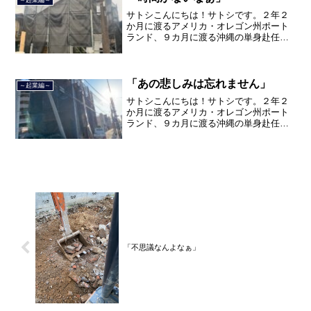
サトシこんにちは！サトシです。２年２
か月に渡るアメリカ・オレゴン州ポート
ランド、９カ月に渡る沖縄の単身赴任の
旅を終えて、２０２１年３月５日に２３
年間のサラリーマン人生に終止符を打ち
ました。２０２１年３月９日より東京都
品川区南大井で不動産を主...
「あの悲しみは忘れません」
～起業編～
サトシこんにちは！サトシです。２年２
か月に渡るアメリカ・オレゴン州ポート
ランド、９カ月に渡る沖縄の単身赴任の
旅を終えて、２０２１年３月５日に２３
年間のサラリーマン人生に終止符を打ち
ました。２０２１年３月９日より東京都
品川区南大井で不動産を主...
「不思議なんよなぁ」