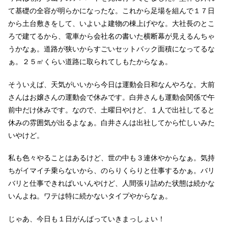
て基礎の全容が明らかになったな。これから足場を組んで１７日
から土台敷きをして、いよいよ建物の棟上げやな。大社長のとこ
ろで建てるから、電車から会社名の書いた横断幕が見えるんちゃ
うかなぁ。道路が狭いからすごいセットバック面積になってるな
ぁ。２５㎡くらい道路に取られてしもたからなぁ。
そういえば、天気がいいから今日は運動会日和なんやろな。大前
さんはお嬢さんの運動会で休みです。白井さんも運動会関係で午
前中だけ休みです。なので、土曜日やけど、１人で出社してると
休みの雰囲気が出るよなぁ。白井さんは出社してから忙しいみた
いやけど。
私も色々やることはあるけど、世の中も３連休やからなぁ。気持
ちがイマイチ乗らないから、のらりくらりと仕事するかぁ。バリ
バリと仕事できればいいんやけど、人間張り詰めた状態は続かな
いんよね。ワテは特に続かないタイプやからなぁ。
じゃあ、今日も１日がんばっていきまっしょい！