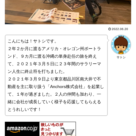
2022.06.20
こんにちは！サトシです。
２年２か月に渡るアメリカ・オレゴン州ポートラ
ンド、９カ月に渡る沖縄の単身赴任の旅を終え
サトシ
て、２０２１年３月５日に２３年間のサラリーマ
ン人生に終止符を打ちました。
２０２１年３月９日より東京都品川区南大井で不
動産を主に取り扱う「Anchors株式会社」を起業し
て、１年が過ぎました。２人の仲間も加わり、一
緒に会社が成長していく様子を応援してもらえる
とうれしいです！