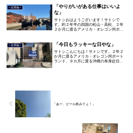
間のサラリーマン人生に終止符を打ちま
した。２０２１年３月９日よ...
「やりがいがある仕事はいいよ
～起業編～
な」
サトシおはようございます！サトシで
す。約２年半の四国の松山・高松、２年
２か月に渡るアメリカ・オレゴン州ポー
トランド、９カ月の沖縄の単身赴任の旅
を終えて、２０２１年３月５日に２３年
間のサラリーマン人生に終止符を打っ
「今日もラッキーな日やな」
～起業編～
て、２０２１年３月９日より東...
サトシこんにちは！サトシです。２年２
か月に渡るアメリカ・オレゴン州ポート
ランド、９カ月に渡る沖縄の単身赴任の
旅を終えて、２０２１年３月５日に２３
年間のサラリーマン人生に終止符を打ち
ました。２０２１年３月９日より東京都
品川区南大井で不動産を主...
「あー、ビール飲みてぇ！」