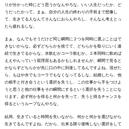
りが分かった時にどう思うかなんやろな。いい人生だったか、ど
うだったかって。まぁ、自分の人生の終わりの手前まで想像し
て、生きてる人なんてそんなにおらんやろし、そんなん考えとっ
たら疲れるしな。
まぁ、なんでもそうだけど同じ瞬間に２つを同時に選ぶことはで
きないからな。必ずどちらかを捨てて、どちらかを取りにいく連
続で生きてるからな。水飲むかコーラ飲むか。２本同時に飲めば
ええやんっていう屁理屈もあるかもしれませんが、瞬間で見ると
かならずどちらかが先に口の中に到達してるんですよね。混ぜた
ら、もはや水でもコーラでもなくなってるしな。結婚したら、他
の相手と付き合うという選択を失うし、この仕事から手をつけよ
うと思うと他の仕事をその瞬間にするという選択を失うことにな
ります。必ず何かを得ると何かを失って、失うと得るチャンスを
得るというループなんやろな。
結局、生きていると時間を失いながら、何かと何かを選びながら
生きてるんですよね。だから、出来る限り後悔しない選択をして