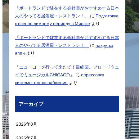
「ポートランドで駐在する会社員がおすすめする日本
人のやってる居酒屋・レストラン！」
に
Подготовка
к осенне-зимнему периоду в Минске
より
「ポートランドで駐在する会社員がおすすめする日本
人のやってる居酒屋・レストラン！」
に
накрутка
яппи
より
「ニューヨーク行って来たで！最終回、ブロードウェ
イでミュージカルCHICAGO」
に
опрессовка
системы теплоснабжения
より
アーカイブ
2026年8月
2026年7月