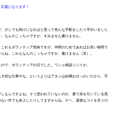
。応援になります！
が、少しでも助けになればと思って色んな手配をしたり手伝いをした
す。なんのこっちゃですが、すみません書けません。
。これもボランティア気味ですが、仲間のためであればお安い御用で
からね。これもなんのこっちゃですが、書けません（笑）。
たので、ボランティアの日でした。ワシゃ相談ジジイか。
も大切な仕事やな。というよりはアタシは結構おせっかいだから、手
好しなんですよね。そう思われていないのか、裏で糸を引いている黒
のない件でも炎上したりしてますからね。テヘ。過激なコトを言うの