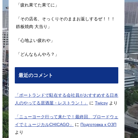
「疲れ果てた果てに」
「その店名、そっくりそのままお返しするぜ！！！
鉄板焼肉 大当り」
「心地よい疲れや」
「どんなもんやろ？」
最近のコメント
「ポートランドで駐在する会社員がおすすめする日本
人のやってる居酒屋・レストラン！」
に
Twicsy
より
「ニューヨーク行って来たで！最終回、ブロードウェ
イでミュージカルCHICAGO」
に
Подготовка к ОЗП
より