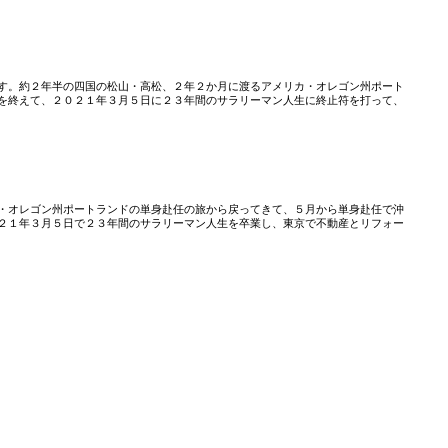
」
す。約２年半の四国の松山・高松、２年２か月に渡るアメリカ・オレゴン州ポート
を終えて、２０２１年３月５日に２３年間のサラリーマン人生に終止符を打って、
・オレゴン州ポートランドの単身赴任の旅から戻ってきて、５月から単身赴任で沖
２１年３月５日で２３年間のサラリーマン人生を卒業し、東京で不動産とリフォー