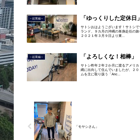
「ゆっくりした定休日
～起業編～
サトシおはようございます！サトシで
ランド、９カ月の沖縄の単身赴任の旅
２０２１年３月９日より東...
「よろしくな！相棒」
～起業編～
サトシ昨年２年２か月に渡るアメリカ
縄に出向して住んでいましたが、２０
ムを主に取り扱う「Anc...
「モヤシさん」