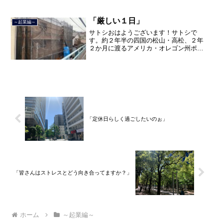
を終えて、２０２１年３月５日に２３年
間のサラリーマン人生に終止符を打っ
て、２０２１年３月９日より東...
「厳しい１日」
～起業編～
サトシおはようございます！サトシで
す。約２年半の四国の松山・高松、２年
２か月に渡るアメリカ・オレゴン州ポー
トランド、９カ月の沖縄の単身赴任の旅
を終えて、２０２１年３月５日に２３年
間のサラリーマン人生に終止符を打っ
て、２０２１年３月９日より東...
「定休日らしく過ごしたいのぉ」
「皆さんはストレスとどう向き合ってますか？」
ホーム
～起業編～