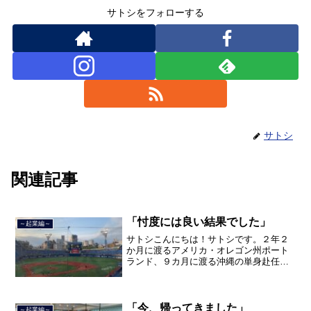
サトシをフォローする
サトシ
関連記事
「忖度には良い結果でした」
～起業編～
サトシこんにちは！サトシです。２年２
か月に渡るアメリカ・オレゴン州ポート
ランド、９カ月に渡る沖縄の単身赴任の
旅を終えて、２０２１年３月５日に２３
年間のサラリーマン人生に終止符を打ち
ました。２０２１年３月９日より東京都
品川区南大井で不動産を主...
「今、帰ってきました」
～起業編～