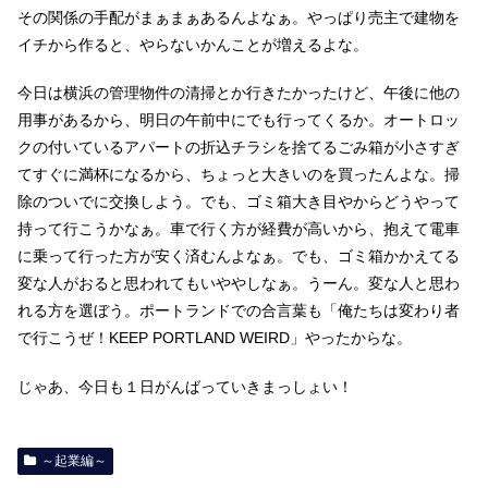
その関係の手配がまぁまぁあるんよなぁ。やっぱり売主で建物を
イチから作ると、やらないかんことが増えるよな。
今日は横浜の管理物件の清掃とか行きたかったけど、午後に他の
用事があるから、明日の午前中にでも行ってくるか。オートロッ
クの付いているアパートの折込チラシを捨てるごみ箱が小さすぎ
てすぐに満杯になるから、ちょっと大きいのを買ったんよな。掃
除のついでに交換しよう。でも、ゴミ箱大き目やからどうやって
持って行こうかなぁ。車で行く方が経費が高いから、抱えて電車
に乗って行った方が安く済むんよなぁ。でも、ゴミ箱かかえてる
変な人がおると思われてもいややしなぁ。うーん。変な人と思わ
れる方を選ぼう。ポートランドでの合言葉も「俺たちは変わり者
で行こうぜ！KEEP PORTLAND WEIRD」やったからな。
じゃあ、今日も１日がんばっていきまっしょい！
～起業編～