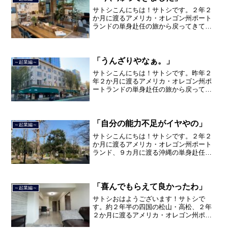
サトシこんにちは！サトシです。２年２
か月に渡るアメリカ・オレゴン州ポート
ランドの単身赴任の旅から戻ってきて、
単身赴任で沖縄に出向して住んでいまし
たが、２０２１年３月５日で２３年間の
サラリーマン人生を卒業し、東京都品川
区南大井で不動産を主に取...
「うんざりやなぁ。」
～起業編～
サトシこんにちは！サトシです。昨年２
年２か月に渡るアメリカ・オレゴン州ポ
ートランドの単身赴任の旅から戻ってき
て、５月から単身赴任で沖縄に出向して
住んでいましたが、２０２１年３月５日
で２３年間のサラリーマン人生を卒業
し、東京で不動産を主に取り...
「自分の能力不足がイヤやの」
～起業編～
サトシこんにちは！サトシです。２年２
か月に渡るアメリカ・オレゴン州ポート
ランド、９カ月に渡る沖縄の単身赴任の
旅を終えて、２０２１年３月５日に２３
年間のサラリーマン人生に終止符を打ち
ました。２０２１年３月９日より東京都
品川区南大井で不動産を主...
「喜んでもらえて良かったわ」
～起業編～
サトシおはようございます！サトシで
す。約２年半の四国の松山・高松、２年
２か月に渡るアメリカ・オレゴン州ポー
トランド、９カ月の沖縄の単身赴任の旅