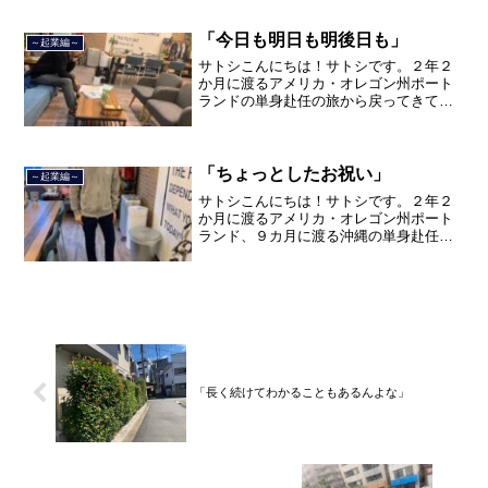
年間のサラリーマン人生に終止符を打ち
ました。２０２１年３月９日より東京都
品川区南大井で不動産を主...
「今日も明日も明後日も」
～起業編～
サトシこんにちは！サトシです。２年２
か月に渡るアメリカ・オレゴン州ポート
ランドの単身赴任の旅から戻ってきて、
単身赴任で沖縄に住んでいましたが、２
０２１年３月５日で２３年間のサラリー
マン人生を卒業し、東京都品川区南大井
で不動産を主に取り扱う「...
「ちょっとしたお祝い」
～起業編～
サトシこんにちは！サトシです。２年２
か月に渡るアメリカ・オレゴン州ポート
ランド、９カ月に渡る沖縄の単身赴任の
旅を終えて、２０２１年３月５日に２３
年間のサラリーマン人生に終止符を打ち
ました。２０２１年３月９日より東京都
品川区南大井で不動産を主...
「長く続けてわかることもあるんよな」