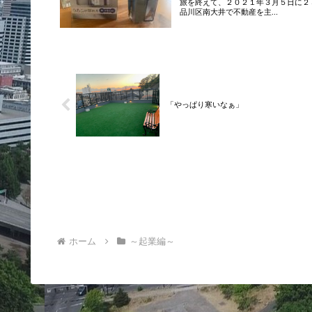
旅を終えて、２０２１年３月５日に２
品川区南大井で不動産を主...
「やっぱり寒いなぁ」
ホーム
～起業編～