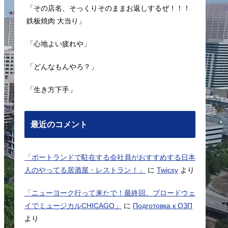
「その店名、そっくりそのままお返しするぜ！！！
鉄板焼肉 大当り」
「心地よい疲れや」
「どんなもんやろ？」
「生き方下手」
最近のコメント
「ポートランドで駐在する会社員がおすすめする日本
人のやってる居酒屋・レストラン！」
に
Twicsy
より
「ニューヨーク行って来たで！最終回、ブロードウェ
イでミュージカルCHICAGO」
に
Подготовка к ОЗП
より