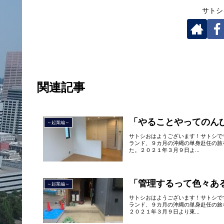
サトシ
関連記事
「やることやってのん
～起業編～
サトシおはようございます！サトシで
ランド、９カ月の沖縄の単身赴任の旅
た。２０２１年３月９日よ...
「管理するって色々あ
～起業編～
サトシおはようございます！サトシで
ランド、９カ月の沖縄の単身赴任の旅
２０２１年３月９日より東...