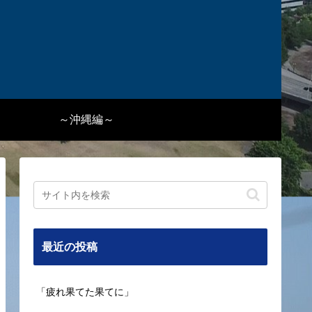
～沖縄編～
最近の投稿
「疲れ果てた果てに」