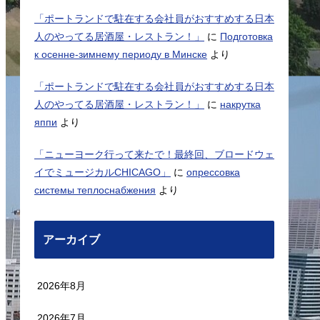
「ポートランドで駐在する会社員がおすすめする日本
人のやってる居酒屋・レストラン！」
に
Подготовка
к осенне-зимнему периоду в Минске
より
「ポートランドで駐在する会社員がおすすめする日本
人のやってる居酒屋・レストラン！」
に
накрутка
яппи
より
「ニューヨーク行って来たで！最終回、ブロードウェ
イでミュージカルCHICAGO」
に
опрессовка
системы теплоснабжения
より
アーカイブ
2026年8月
2026年7月