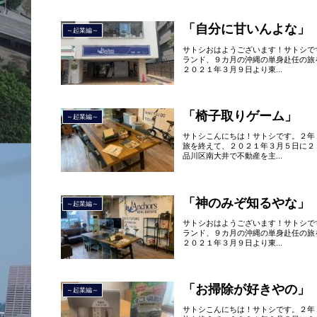
「自分に甘いんよな」
～起業編～
サトシおはようございます！サトシで
ランド、９カ月の沖縄の単身赴任の旅
２０２１年３月９日より東...
「椅子取りゲーム」
～起業編～
サトシこんにちは！サトシです。２年
旅を終えて、２０２１年３月５日に２
品川区南大井で不動産を主...
「神のみぞ知るやな」
～起業編～
サトシおはようございます！サトシで
ランド、９カ月の沖縄の単身赴任の旅
２０２１年３月９日より東...
「お掃除が好きやの」
～起業編～
サトシこんにちは！サトシです。２年