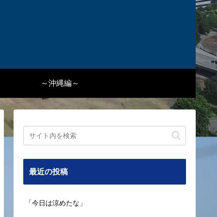
～沖縄編～
最近の投稿
「今日は涼めたな」