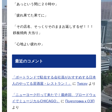
「あっという間に２０時や」
「疲れ果てた果てに」
「その店名、そっくりそのままお返しするぜ！！！
鉄板焼肉 大当り」
「心地よい疲れや」
最近のコメント
「ポートランドで駐在する会社員がおすすめする日本
人のやってる居酒屋・レストラン！」
に
Twicsy
より
「ニューヨーク行って来たで！最終回、ブロードウェ
イでミュージカルCHICAGO」
に
Подготовка к ОЗП
より