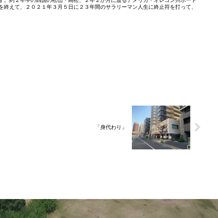
す。約２年半の四国の松山・高松、２年２か月に渡るアメリカ・オレゴン州ポート
を終えて、２０２１年３月５日に２３年間のサラリーマン人生に終止符を打って、
「身代わり」