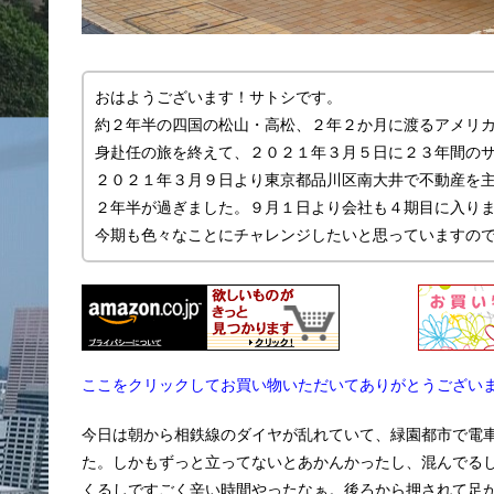
おはようございます！サトシです。
約２年半の四国の松山・高松、２年２か月に渡るアメリ
身赴任の旅を終えて、２０２１年３月５日に２３年間の
２０２１年３月９日より東京都品川区南大井で不動産を主に
２年半が過ぎました。９月１日より会社も４期目に入り
今期も色々なことにチャレンジしたいと思っていますの
ここをクリックしてお買い物いただいてありがとうござい
今日は朝から相鉄線のダイヤが乱れていて、緑園都市で電
た。しかもずっと立ってないとあかんかったし、混んでる
くるしですごく辛い時間やったなぁ。後ろから押されて足