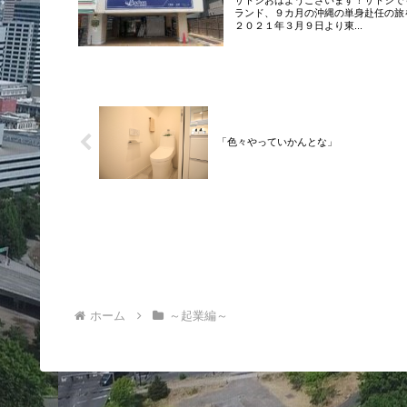
サトシおはようございます！サトシで
ランド、９カ月の沖縄の単身赴任の旅
２０２１年３月９日より東...
「色々やっていかんとな」
ホーム
～起業編～