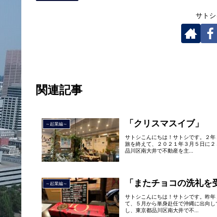
サトシ
関連記事
「クリスマスイブ」
～起業編～
サトシこんにちは！サトシです。２年
旅を終えて、２０２１年３月５日に２
品川区南大井で不動産を主...
「またチョコの洗礼を
～起業編～
サトシこんにちは！サトシです。昨年
て、５月から単身赴任で沖縄に出向し
し、東京都品川区南大井で不...