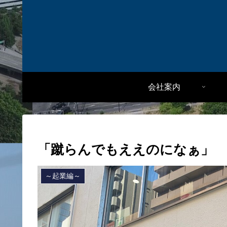
会社案内
「蹴らんでもええのになぁ」
～起業編～