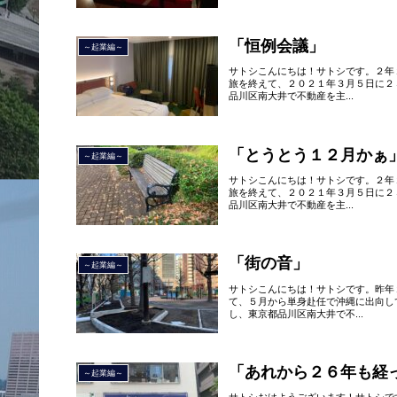
「恒例会議」
～起業編～
サトシこんにちは！サトシです。２年
旅を終えて、２０２１年３月５日に２
品川区南大井で不動産を主...
「とうとう１２月かぁ
～起業編～
サトシこんにちは！サトシです。２年
旅を終えて、２０２１年３月５日に２
品川区南大井で不動産を主...
「街の音」
～起業編～
サトシこんにちは！サトシです。昨年
て、５月から単身赴任で沖縄に出向し
し、東京都品川区南大井で不...
「あれから２６年も経
～起業編～