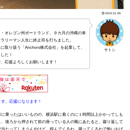
2024.01.09
カ・オレゴン州ポートランド、９カ月の沖縄の単
サラリーマン人生に終止符を打ちました。
取り扱う「Anchors株式会社」を起業して、
サトシ
ました！
で、応援よろしくお願いします！
ます。応援になります！
車に乗ったはいいものの、横浜駅に着くのに１時間以上かかってしも
し、後ろから押されて前の座っている人の靴にあたると、蹴り返して
が当たってしまうんやけど、睨んでくるわ、蹴ってくるわで怖いおば