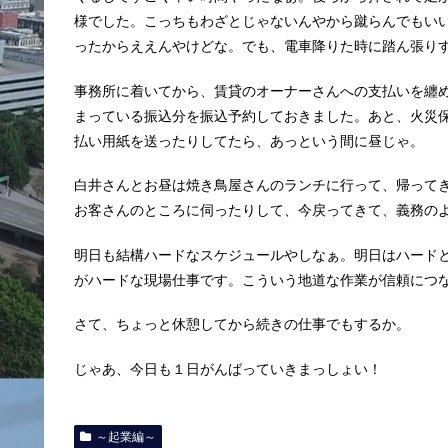
様でした。こっちもわざとじゃないんやから蹴らんでもい
ったからええんやけどな。でも、電車降りた時に踏ん張り
事務所に着いてから、賃貸のオーナーさんへの支払いを纏
まっている振込分を振込予約しておきました。あと、火災
払い用紙を送ったりしてたら、あっという間に昼じゃ。
白井さんとお昼は焼き鳥屋さんのランチに行って、帰って
お客さんのところに伺ったりして、今戻ってきて、義務の
明日も結構ハードなスケジュールやしなぁ。明日はハード
がハードな現場仕事です。こういう地道な作業が信頼につ
さて、ちょっと休憩してから続きの仕事でもするか。
じゃあ、今日も１日がんばっていきまっしょい！
～起業編～