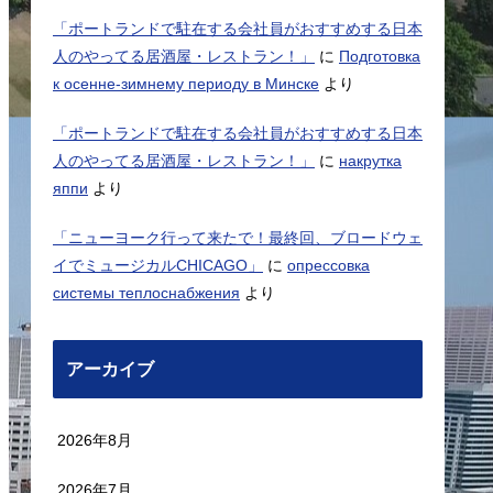
「ポートランドで駐在する会社員がおすすめする日本
人のやってる居酒屋・レストラン！」
に
Подготовка
к осенне-зимнему периоду в Минске
より
「ポートランドで駐在する会社員がおすすめする日本
人のやってる居酒屋・レストラン！」
に
накрутка
яппи
より
「ニューヨーク行って来たで！最終回、ブロードウェ
イでミュージカルCHICAGO」
に
опрессовка
системы теплоснабжения
より
アーカイブ
2026年8月
2026年7月