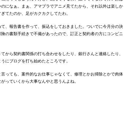
いのになぁ。まぁ、アマプラでアニメ見てたから、それ以外は楽しか
すぎてたのか、足がカクカクしてたわ。
めて、報告書を作って、振込をしておきました。ついでに今月分の決
保険の書類手続きで不備があったので、訂正と契約者の方にコンビニ
きてから契約書関係の打ち合わせをしたり、銀行さんと連絡したり、
ようにブログを打ち始めたところです。
と言っても、案件的なお仕事じゃなくて、修理とかお掃除とかで肉体
ながっていくから大事なんやと思うんよね。