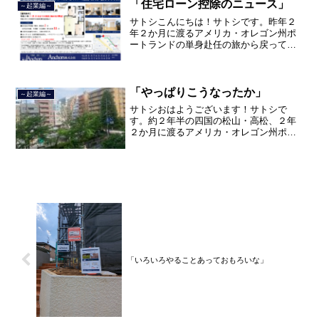
した。２０２１年３月９日よ...
「住宅ローン控除のニュース」
～起業編～
サトシこんにちは！サトシです。昨年２
年２か月に渡るアメリカ・オレゴン州ポ
ートランドの単身赴任の旅から戻ってき
て、５月から単身赴任で沖縄に出向して
住んでいましたが、２０２１年３月５日
で２３年間のサラリーマン人生を卒業
し、東京都品川区南大井で不...
「やっぱりこうなったか」
～起業編～
サトシおはようございます！サトシで
す。約２年半の四国の松山・高松、２年
２か月に渡るアメリカ・オレゴン州ポー
トランド、９カ月の沖縄の単身赴任の旅
を終えて、２０２１年３月５日に２３年
間のサラリーマン人生に終止符を打っ
て、２０２１年３月９日より東...
「いろいろやることあっておもろいな」