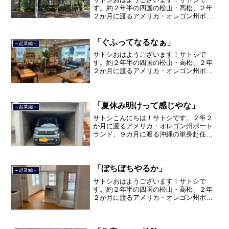
す。約２年半の四国の松山・高松、２年
２か月に渡るアメリカ・オレゴン州ポー
トランド、９カ月の沖縄の単身赴任の旅
を終えて、２０２１年３月５日に２３年
間のサラリーマン人生に終止符を打ちま
「ぐふってなるなぁ」
～起業編～
した。２０２１年３月９日よ...
サトシおはようございます！サトシで
す。約２年半の四国の松山・高松、２年
２か月に渡るアメリカ・オレゴン州ポー
トランド、９カ月の沖縄の単身赴任の旅
を終えて、２０２１年３月５日に２３年
間のサラリーマン人生に終止符を打ちま
した。２０２１年３月９日よ...
「夏休み明けって感じやな」
～起業編～
サトシこんにちは！サトシです。２年２
か月に渡るアメリカ・オレゴン州ポート
ランド、９カ月に渡る沖縄の単身赴任の
旅を終えて、２０２１年３月５日に２３
年間のサラリーマン人生に終止符を打ち
ました。２０２１年３月９日より東京都
品川区南大井で不動産を主...
「ぼちぼちやるか」
～起業編～
サトシおはようございます！サトシで
す。約２年半の四国の松山・高松、２年
２か月に渡るアメリカ・オレゴン州ポー
トランド、９カ月の沖縄の単身赴任の旅
を終えて、２０２１年３月５日に２３年
間のサラリーマン人生に終止符を打ちま